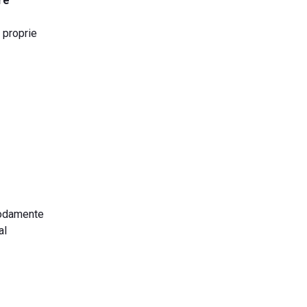
re
e proprie
modamente
al