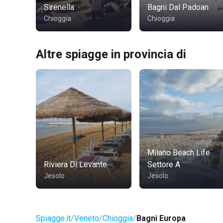
Sirenella
Bagni Dal Padoan
Chioggia
Chioggia
Altre spiagge in provincia di
Milano Beach Life
Riviera Di Levante
Settore A
Jesolo
Jesolo
Spiagge.it
Veneto
Chioggia
Bagni Europa