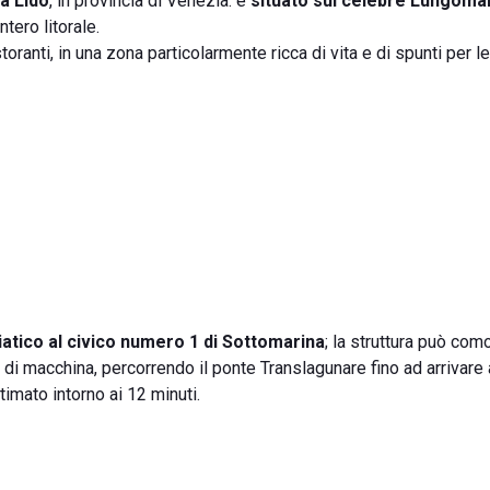
a Lido
, in provincia di Venezia: è
situato sul celebre Lungoma
tero litorale.
istoranti, in una zona particolarmente ricca di vita e di spunti per l
tico al civico
numero 1 di Sottomarina
; la struttura può co
i di macchina, percorrendo il ponte Translagunare fino ad arrivare 
imato intorno ai 12 minuti.