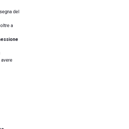
nsegna del
 oltre a
nessione
i
e avere