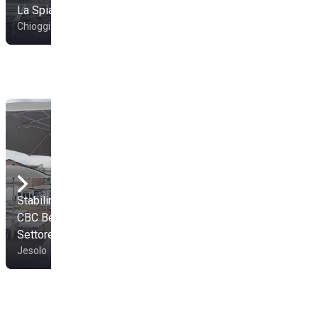
La Spiaia Beach
Area 71 Beach
Chioggia
Chioggia
Stabilimento Balneare
CBC Beach Club -
Settore B
Jesolo