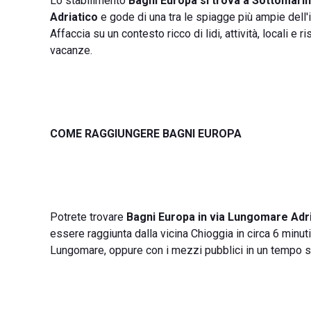
Lo stabilimento
Bagni Europa si trova a Sottomarin
Adriatico
e gode di una tra le spiagge più ampie dell'in
Affaccia su un contesto ricco di lidi, attività, locali e r
vacanze.
COME RAGGIUNGERE BAGNI EUROPA
Potrete trovare
Bagni Europa in via Lungomare Adria
essere raggiunta dalla vicina Chioggia in circa 6 minut
Lungomare, oppure con i mezzi pubblici in un tempo st