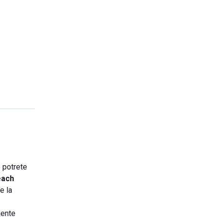
o potrete
each
e la
mente