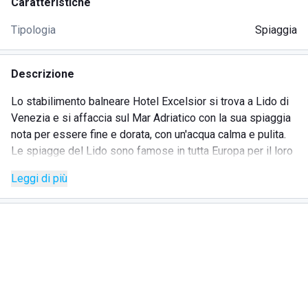
Caratteristiche
Tipologia
Spiaggia
Descrizione
Lo stabilimento balneare Hotel Excelsior si trova a Lido di
Venezia e si affaccia sul Mar Adriatico con la sua spiaggia
nota per essere fine e dorata, con un'acqua calma e pulita.
Le spiagge del Lido sono famose in tutta Europa per il loro
comfort e la loro precisa organizzazione, che limita il
Leggi di più
sovraffollamento garantendo la giusta tranquillità ad ogni
ospite.
Spiaggia Hotel Excelsior è la spiaggia privata dell'Hotel
Excelsior e si trova proprio di fronte alla struttura. Eleganza,
qualità elevata e raffinatezza sono ciò che contraddistingue
il servizio e la location di questo stabilimento balneare,
punto di ritrovo di molti personaggi famosi del cinema e
richiesto anche come set da celebri registi.