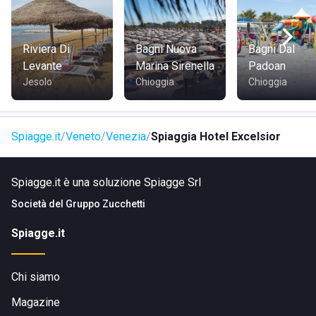
Riviera Di
Bagni Nuova
Bagni Dal
Levante
Marina Sirenella
Padoan
Jesolo
Chioggia
Chioggia
Spiagge.it
Veneto
Venezia
Spiaggia Hotel Excelsior
Spiagge.it è una soluzione Spiagge Srl
Società del
Gruppo Zucchetti
Spiagge.it
Chi siamo
Magazine