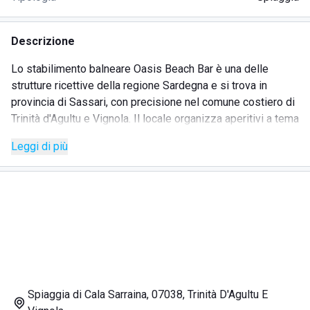
Descrizione
Lo stabilimento balneare Oasis Beach Bar è una delle
strutture ricettive della regione Sardegna e si trova in
provincia di Sassari, con precisione nel comune costiero di
Trinità d'Agultu e Vignola. Il locale organizza aperitivi a tema
e serate dove rilassarsi e divertirsi con parenti e amici. Il
Leggi di più
mare della Sardegna crea una cartolina naturale
indimenticabile e unica. Lo stabilimento balneare Oasis
Beach Bar offre ai propri turisti:
bar
ristorante
docce calde
lettini e ombrelloni
Spiaggia di Cala Sarraina, 07038, Trinità D'Agultu E
servizio in spiaggia