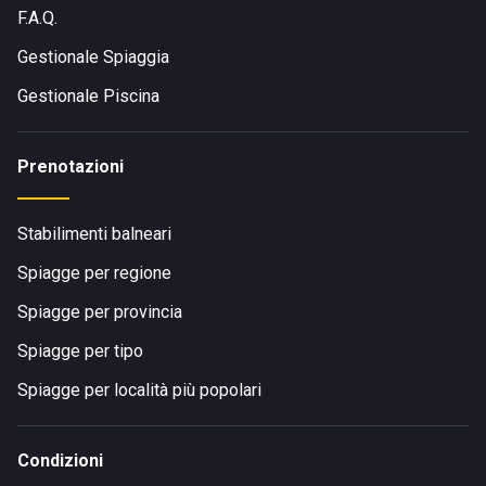
Trinità d'Agultu e Vignola. Poi potrai lasciare la macchina nei
F.A.Q.
parcheggi limitrofi e proseguire la tua vacanza immerso
nella natura incontaminata.
Gestionale Spiaggia
Gestionale Piscina
Prenotazioni
Stabilimenti balneari
Spiagge per regione
Spiagge per provincia
Spiagge per tipo
Spiagge per località più popolari
Condizioni