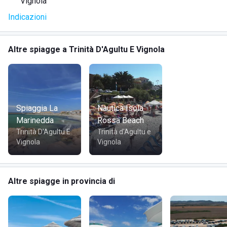
Vignola
Indicazioni
Altre spiagge a Trinità D'Agultu E Vignola
DOVE SI TROVA LO STABILIMENTO BALNEARE OASIS
BEACH BAR
Spiaggia La
Nautica Isola
Marinedda
Rossa Beach
Trinità D'Agultu E
Trinità d'Agultu e
Vignola
Vignola
Lo stabilimento balneare Oasis Beach Bar si trova sul
lungomare del comune di Trinità d'Agultu e Vignola, tra
Altre spiagge in provincia di
Portobello e Costa Paradiso, in provincia di Sassari. La
zona ricchissima di bellezze naturalistiche e
paesaggistiche ti darà la possibilità di vedere: la Costa
Paradiso, la Spiaggia La Marinedda, la Cala Tinnari e la