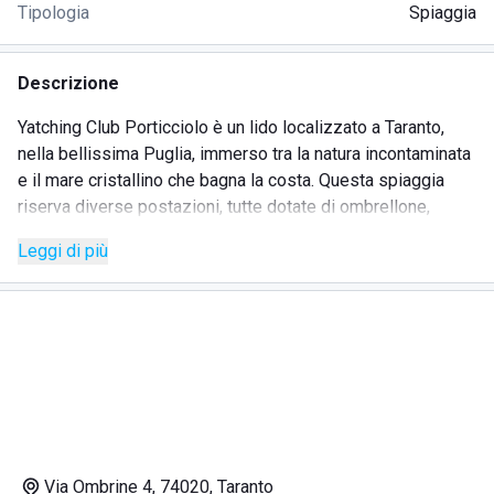
Tipologia
Spiaggia
Descrizione
Yatching Club Porticciolo è un lido localizzato a Taranto,
nella bellissima Puglia, immerso tra la natura incontaminata
e il mare cristallino che bagna la costa. Questa spiaggia
riserva diverse postazioni, tutte dotate di ombrellone,
lettini e sdraio a scelta del cliente, alcune posizionate
Leggi di più
direttamente sulla sabbia, altre sulle romantiche scogliere,
a picco sul mare più bello d'Italia. Le postazioni possono
essere prenotate comodamente da casa. L'attività è dotata
di bagni con docce sia calde che fredde, in base alle
esigenze degli ospiti. Per i più piccoli è disponibile un'area
giochi ben organizzata, dove possono divertirsi in
sicurezza. Ogni giornata sarà riempita dalle attività e dagli
eventi che l'animazione dello stabilimento in questione
prepara. Il divertimento è assicurato per tutti, bimbi o adulti.
Via Ombrine 4, 74020, Taranto