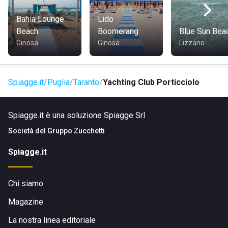
Bahia Lounge
Lido
Beach
Boomerang
Blue Sun Bea
Ginosa
Ginosa
Lizzano
Spiagge.it
Puglia
Taranto
Yachting Club Porticciolo
Spiagge.it è una soluzione Spiagge Srl
Società del
Gruppo Zucchetti
Spiagge.it
Chi siamo
Magazine
La nostra linea editoriale