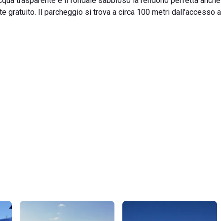
acqua trasparente e il fondale sabbioso la rendono perfetta anche 
gratuito. Il parcheggio si trova a circa 100 metri dall'accesso a