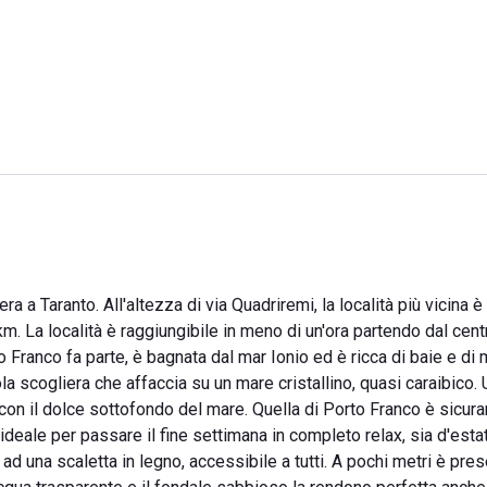
a a Taranto. All'altezza di via Quadriremi, la località più vicina 
km. La località è raggiungibile in meno di un'ora partendo dal cent
rto Franco fa parte, è bagnata dal mar Ionio ed è ricca di baie e di
ola scogliera che affaccia su un mare cristallino, quasi caraibico.
à con il dolce sottofondo del mare. Quella di Porto Franco è sicu
l'ideale per passare il fine settimana in completo relax, sia d'est
ad una scaletta in legno, accessibile a tutti. A pochi metri è pre