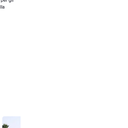
per gli
lla