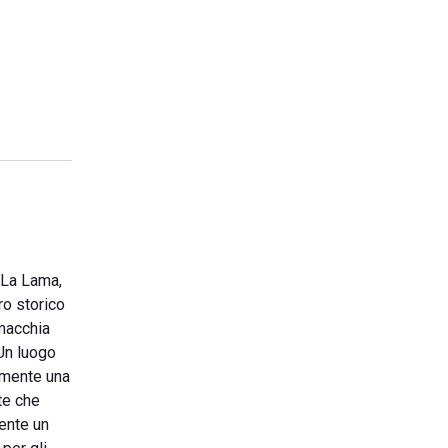
è La Lama,
ro storico
 macchia
 Un luogo
ramente una
ate che
sente un