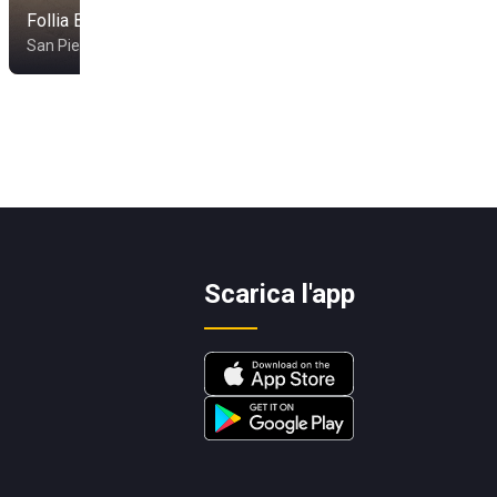
Follia Beach
Bagno Cesena
San Pietro In Bevagna
Ginosa
Scarica l'app