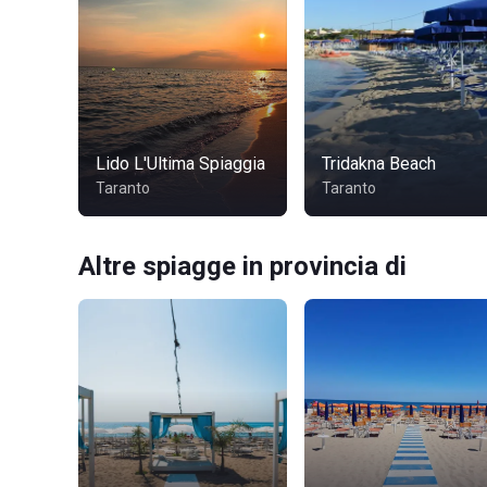
Lido L'Ultima Spiaggia
Tridakna Beach
Taranto
Taranto
Altre spiagge in provincia di