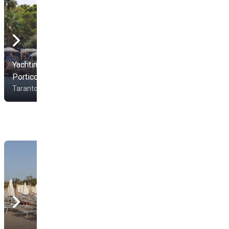
Yachting Club
Porticciolo
Lido Impero
Taranto
Taranto