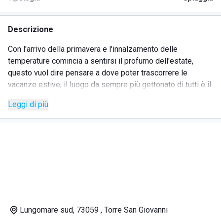
Descrizione
Con l'arrivo della primavera e l'innalzamento delle
temperature comincia a sentirsi il profumo dell'estate,
questo vuol dire pensare a dove poter trascorrere le
vacanze estive; il luogo da sempre più gettonato di tutti è il
mare, divertente ma allo stesso tempo rilassante, perfetto
Leggi di più
per i ragazzi e per le famiglie con bambini.
Per vivere una bella esperienze occorre scegliere un buon
stabilimento balneare, tra i tanti presenti in Italia vi è Lido il
Molo, che si trova in Puglia, nello specifico nel lungomare
di Torre San Giovanni (LE).
Tale stabilimento si trova dinanzi alla costa del Mar Ionio, in
uno dei tratti più belli e suggestivi; Lido il Molo offre tutti i
comfort necessari, esso è perfetto, difatti, tanto per coloro
che vogliono passare una vacanza rilassante, tanto per
Lungomare sud, 73059 , Torre San Giovanni
coloro che vogliono trascorrere dei giorni movimentati,