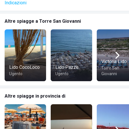
Indicazioni
all'insegna del fitness, sport, divertimento e altri hobby.
Altre spiagge a Torre San Giovanni
Victoria Lido
Lido CocoLoco
Lido Pazze
Torre San
Ugento
Ugento
Giovanni
Altre spiagge in provincia di