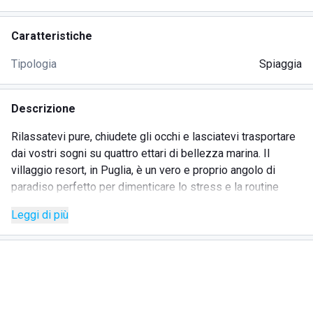
Caratteristiche
Tipologia
Spiaggia
Descrizione
Rilassatevi pure, chiudete gli occhi e lasciatevi trasportare
dai vostri sogni su quattro ettari di bellezza marina. Il
villaggio resort, in Puglia, è un vero e proprio angolo di
paradiso perfetto per dimenticare lo stress e la routine
quotidiana e assaporare invece, il piacere di una vacanza
Leggi di più
nel Salento, vissuta in uno dei tratti più suggestivi della
costa Ionica, a pochi passi da Torre San Giovanni - Marina
di Ugento.
Il villaggio, direttamente sul mare, gode di un'incantevole
spiaggia privata considerata le Maldive del Salento da chi