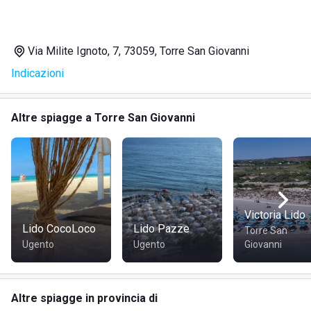
la visita. La finissima sabbia bianca, le turchesi acque
cristalline e un basso fondale che degrada dolcemente
faranno da cornice alle vostre indimenticabili vacanze in
Via Milite Ignoto, 7, 73059, Torre San Giovanni
Puglia!
Indicazioni
Il resort è a pochi minuti da Santa Maria di Leuca e da
Specchia, uno dei borghi più belli d'Italia, a pochi chilometri
Altre spiagge a Torre San Giovanni
da Gallipoli e a meno di un'ora da Lecce.
Victoria Lido
Lido CocoLoco
Lido Pazze
Torre San
Ugento
Ugento
Giovanni
Altre spiagge in provincia di