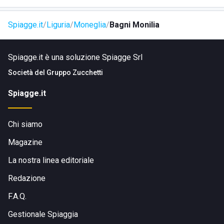
solamente un minuto a piedi. Per raggiungerli basta
camminare sul
lungomare Dante Alighieri
e, al secondo
Spiagge.it
Liguria
Moneglia
Bagni Monilia
stabilimento sulla destra, scendere le scale.
Spiagge.it è una soluzione Spiagge Srl
Società del
Gruppo Zucchetti
Spiagge.it
Chi siamo
Magazine
La nostra linea editoriale
Redazione
F.A.Q.
Gestionale Spiaggia