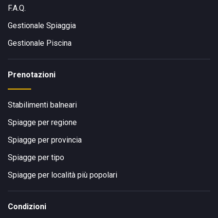
l'utilizzo dell'auto. Per chi invece adora viaggiare in auto e
F.A.Q.
vuol fermarsi ai Bagni Oasis per una giornata di mare può
prendere il
casello di Sanremo
.
Gestionale Spiaggia
Gestionale Piscina
Prenotazioni
Stabilimenti balneari
Spiagge per regione
Spiagge per provincia
Spiagge per tipo
Spiagge per località più popolari
Condizioni