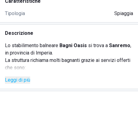
Caratteristiche
Tipologia
Spiaggia
Descrizione
Lo stabilimento balneare
Bagni Oasis
si trova a
Sanremo
,
in provincia di Imperia.
La struttura richiama molti bagnanti grazie ai servizi offerti
che sono:
Leggi di più
spiaggia attrezzata;
bar;
ristorante;
accesso disabili.
Sulla
spiaggia attrezzata
, gli ospiti troveranno ogni