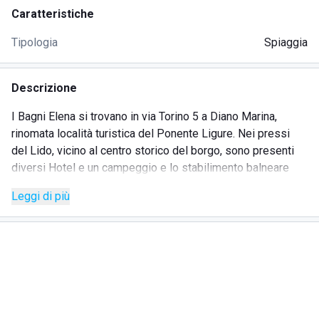
Caratteristiche
Tipologia
Spiaggia
Descrizione
I Bagni Elena si trovano in via Torino 5 a Diano Marina,
rinomata località turistica del Ponente Ligure. Nei pressi
del Lido, vicino al centro storico del borgo, sono presenti
diversi Hotel e un campeggio e lo stabilimento balneare
può essere raggiunto a piedi o in bici. Numerosi posteggi
Leggi di più
sono a disposizione di chi utilizza l'auto. La zona è molto
apprezzata per la bellezza delle sue aree naturali che
permettono di alternare l'incanto del mare con le ombrose
mete dell'entroterra selvaggio e boscoso. L'arenile di
sabbia fine viene curato quotidianamente ed è organizzato
con cabine per il cambio e il deposito di oggetti, servizi
igienici, docce calde, comodi lettini e ombrelloni. Al Lido