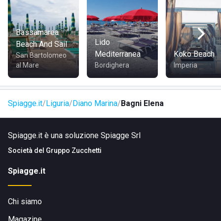
tipica focaccia ligure, eccellente spuntino a qualsiasi ora
della giornata. Il ristorante dei Bagni Elena è invece pronto a
servire a pranzo e a cena gustosi piatti di terra e di mare.
Bassamarea
Lido
Beach And Sail
Mediterranea
Koko Beach
San Bartolomeo
al Mare
Bordighera
Imperia
Spiagge.it
Liguria
Diano Marina
Bagni Elena
Spiagge.it è una soluzione Spiagge Srl
Società del
Gruppo Zucchetti
Spiagge.it
Chi siamo
Magazine