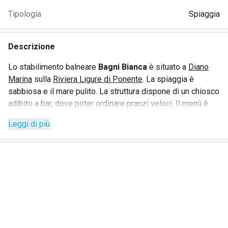
Tipologia
Spiaggia
Descrizione
Lo stabilimento balneare
Bagni Bianca
è situato a
Diano
Marina
sulla
Riviera Ligure di Ponente
. La spiaggia è
sabbiosa e il mare pulito. La struttura dispone di un chiosco
adibito a bar, dove poter ordinare pranzi veloci. Il menù è
consultabile tramite QR code ed è possibile inoltrare
Leggi di più
l'ordine con il proprio cellulare ed essere serviti
direttamente in spiaggia. La struttura offre una connessione
wifi utilizzabile dai clienti. Gli ombrelloni dispongono di una
cassaforte a combinazione dove poter riporre i propri
effetti personali. È presente anche un'area giochi per i
bambini e vengono organizzati corsi di acquagym.
SERVIZI