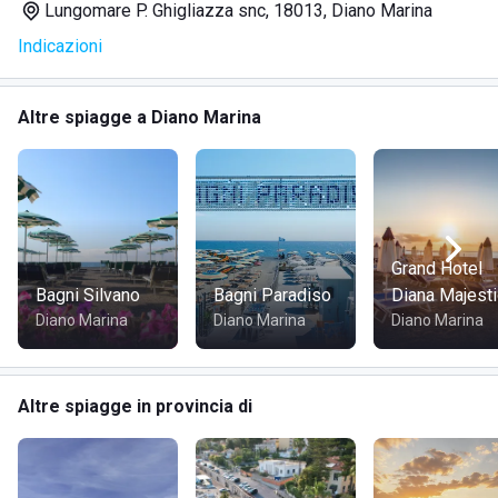
Lungomare P. Ghigliazza snc, 18013, Diano Marina
Indicazioni
Ombrelloni, sdraio e lettini
Spogliatoi
Docce
Altre spiagge a Diano Marina
Bar
Servizio in spiaggia
Area bimbi
WiFi
Cassaforte
Cabine per deposito giochi
Grand Hotel
Bagni Silvano
Bagni Paradiso
Diana Majesti
Diano Marina
Diano Marina
Diano Marina
DOVE SI TROVA BAGNI BIANCA
Lo stabilimento balneare
Bagni Bianca
si trova a
Diano
Altre spiagge in provincia di
Marina
, in
Liguria
. Il lungomare a ridosso dispone di
parcheggi, di una pista ciclabile e di una passeggiata
pavimentata. Lo stabilimento dista circa 1 chilometro dal