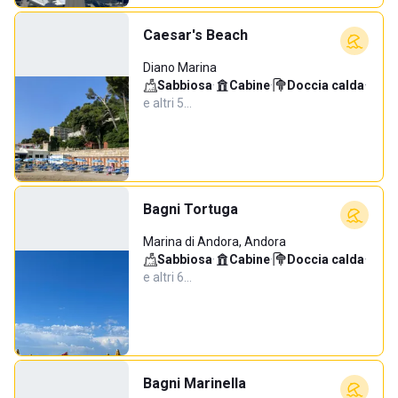
Caesar's Beach
Diano Marina
Sabbiosa
·
Cabine
·
Doccia calda
·
e altri 5…
Bagni Tortuga
Marina di Andora, Andora
Sabbiosa
·
Cabine
·
Doccia calda
·
e altri 6…
Bagni Marinella