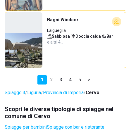
Bagni Windsor
Laigueglia
Sabbiosa
·
Doccia calda
·
Bar
·
e altri 4…
1
2
3
4
5
>
Spiagge.it
Liguria
Provincia di Imperia
Cervo
Scopri le diverse tipologie di spiagge nel
comune di Cervo
Spiagge per bambini
Spiagge con bar e ristorante