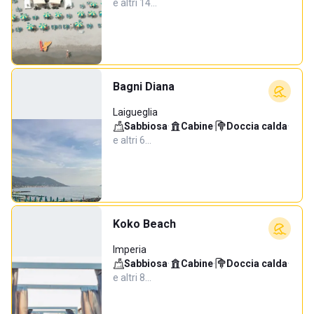
e altri 14…
Bagni Diana
Laigueglia
Sabbiosa
·
Cabine
·
Doccia calda
·
e altri 6…
Koko Beach
Imperia
Sabbiosa
·
Cabine
·
Doccia calda
·
e altri 8…