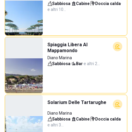
Sabbiosa
·
Cabine
·
Doccia calda
·
e altri 10…
Spiaggia Libera Al
Mappamondo
Diano Marina
Sabbiosa
·
Bar
·
e altri 2…
Solarium Delle Tartarughe
Diano Marina
Sabbiosa
·
Cabine
·
Doccia calda
·
e altri 3…