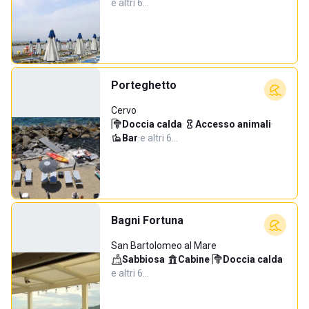
e altri 6…
Porteghetto
Cervo
Doccia calda
·
Accesso animali
·
Bar
·
e altri 6…
Bagni Fortuna
San Bartolomeo al Mare
Sabbiosa
·
Cabine
·
Doccia calda
·
e altri 6…