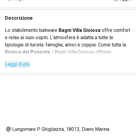
Descrizione
Lo stabilimento balneare
Bagni Villa Gioiosa
offre comfort
e relax ai suoi ospiti. L'atmosfera è adatta a tutte le
tipologie di turista: famiglie, amici e coppie. Come tutta la
Riviera del Ponente
, i Bagni Villa Gioiosa offrono
ombrellini, lettini e sdraio su una distesa di
spiaggia
Leggi di più
sabbiosa
. Tra i diversi servizi offerti vi sono:
Ombrelloni, sdraio e lettini
Bar
Noleggio carte da gioco
Doccia calda
Il servizio
bar
è comodo per gli ospiti dello stabilimento
che vogliono godersi un
aperitivo
sulla spiaggia o un
Lungomare P. Ghigliazza, 18013, Diano Marina
pranzo
fresco e veloce per non interrompere le proprie