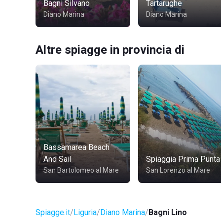
Bagni Silvano
Tartarughe
Diano Marina
Diano Marina
Altre spiagge in provincia di
Bassamarea Beach
And Sail
Spiaggia Prima Punta
San Bartolomeo al Mare
San Lorenzo al Mare
Spiagge.it
Liguria
Diano Marina
Bagni Lino