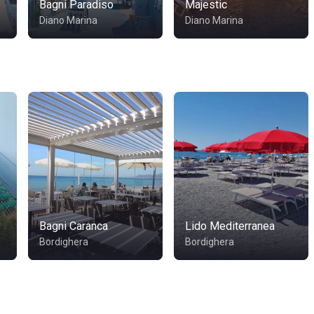
Bagni Paradiso
Majestic
Diano Marina
Diano Marina
Bagni Caranca
Lido Mediterranea
Bordighera
Bordighera