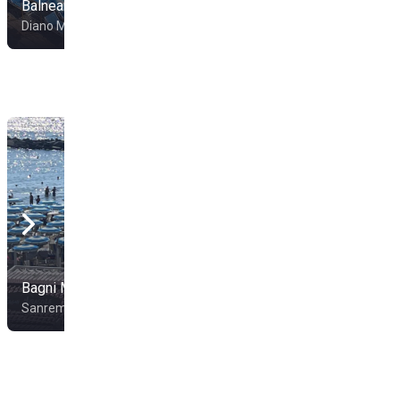
Balnearia Diana
Caesar's Beach
Diano Marina
Diano Marina
Bagni Mirasole
Koko Beach
Sanremo
Imperia