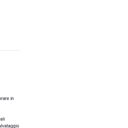
erare in
ali
alvataggio