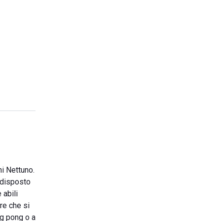
ni Nettuno.
redisposto
 abili
re che si
ng pong o a