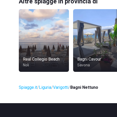
Altre spiagge in provincia di
Real Collegio Beach
Bagni Cavour
Noli
Savona
Spiagge.it
Liguria
Varigotti
Bagni Nettuno