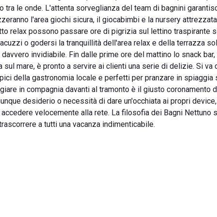
ffo tra le onde. L'attenta sorveglianza del team di bagnini garantis
eranno l'area giochi sicura, il giocabimbi e la nursery attrezzat
tto relax possono passare ore di pigrizia sul lettino traspirante s
cuzzi o godersi la tranquillità dell'area relax e della terrazza so
 davvero invidiabile. Fin dalle prime ore del mattino lo snack bar,
sul mare, è pronto a servire ai clienti una serie di delizie. Si va 
 tipici della gastronomia locale e perfetti per pranzare in spiaggia
eggiare in compagnia davanti al tramonto è il giusto coronamento d
unque desiderio o necessità di dare un'occhiata ai propri device, 
 accedere velocemente alla rete. La filosofia dei Bagni Nettuno 
trascorrere a tutti una vacanza indimenticabile.