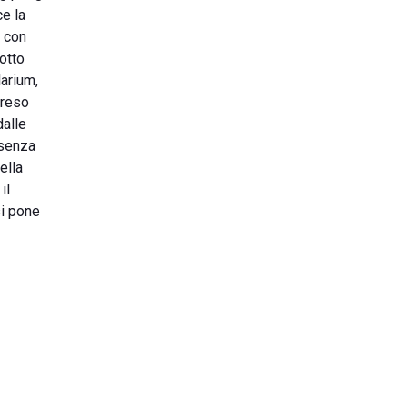
ce la
a con
otto
larium,
 reso
dalle
 senza
ella
il
si pone