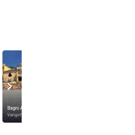
Bagni Al Saraceno
La Giara
Varigotti
Varigotti