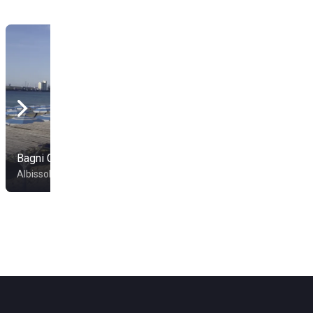
Bagni Colombo
Soleluna Village
Albissola Marina
Albissola Marina