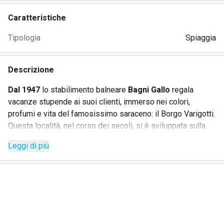
Caratteristiche
Tipologia
Spiaggia
Descrizione
Dal 1947
lo stabilimento balneare
Bagni Gallo
regala
vacanze stupende ai suoi clienti, immerso nei colori,
profumi e vita del famosissimo saraceno: il Borgo Varigotti.
Questa località, nel corso dei secoli, si è sviluppata sulla
costa, con molti richiami, in special modo nell'archittetura, di
Leggi di più
influenze arabo-saracene. Questo stabilimento regala ai
propri clienti un
ambiente elegante e unico
, dove il
rumore del mare si fonde con i profumi della cucina tipica,
semplice e genuina. Un ambiente familiare che ti farà
sentire a tuo agio e in pieno relax.
Lo stabilimento balneare
Bagni Gallo
offre una moltitudine
di servizi tra cui ricordiamo: