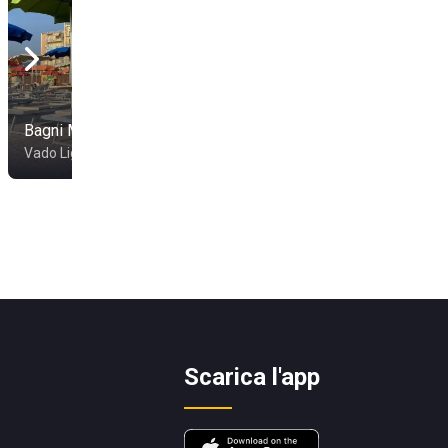
Bagni Madonnetta
Bagni Nilo
Vado Ligure
Savona
Scarica l'app