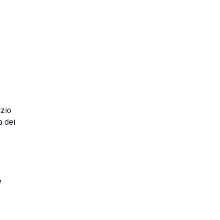
izio
a dei
e