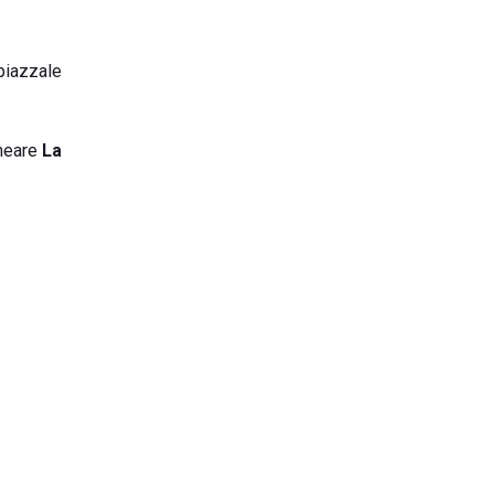
 piazzale
lneare
La