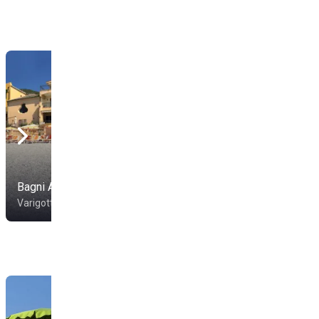
Bagni Al Saraceno
Bagni Gallo
Varigotti
Varigotti