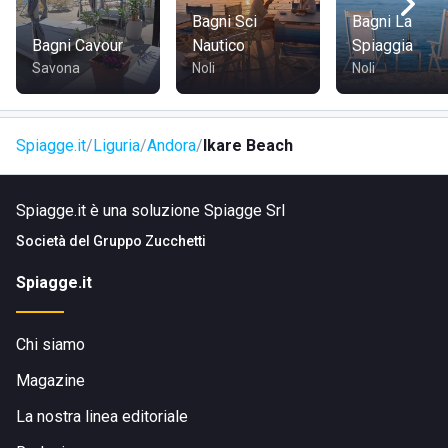
Bagni Sci
Bagni La
Bagni Cavour
Nautico
Spiaggia
Savona
Noli
Noli
Spiagge.it
Liguria
Andora
Ikare Beach
Spiagge.it è una soluzione Spiagge Srl
Società del
Gruppo Zucchetti
Spiagge.it
Chi siamo
Magazine
La nostra linea editoriale