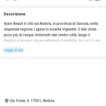
Descrizione
Ikare Beach è sito ad Andora, in provincia di Savona, nella
stupenda regione Liguria in località Vignette. Il lido dista
poco più di cinque chilometri dal centro città; lungo il
tragitto si trovano alcune attrazioni turistiche, tra cui il Luna
Park, il Castello di Andora e Palazzo Tagliaferro, e molti
Leggi di più
supermercati, centri benessere, affitta camere ed hotel. A
pochissimi passi dallo stabilimento c'è una spiaggia per
cani.
L'arenile è attrezzato con tutto l'occorrente per una giornata
al mare in completa tranquillità, inoltre una zona è stata
allestita con docce calde e fredde.
Il bar è aperto tutto il giorno, a partire dalla colazione a
base di prodotti da forno e caffetteria, fino a sera con
cocktail e stuzzichini.
Via Triste, 4, 17051, Andora
Il ristorante della struttura è disposto su una pedana