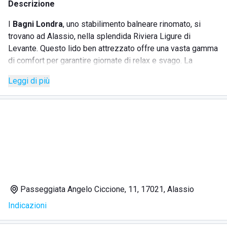
Descrizione
I
Bagni Londra
, uno stabilimento balneare rinomato, si
trovano ad Alassio, nella splendida Riviera Ligure di
Levante. Questo lido ben attrezzato offre una vasta gamma
di comfort per garantire giornate di relax e svago. La
struttura, recentemente ristrutturata, dispone di una
Leggi di più
bellissima spiaggia dove il distanziamento è garantito
grazie allo spazio tra lettini e ombrelloni. Presso i Bagni
Londra, gli ospiti possono usufruire di vari servizi che
assicurano un soggiorno piacevole e confortevole.
SERVIZI
Docce calde e cabine private
Passeggiata Angelo Ciccione, 11, 17021, Alassio
Spogliatoio e toilette per diversamente abili
Indicazioni
Connessione Wi-Fi gratuita
Deposito per gonfiabili e box per oggetti di valore