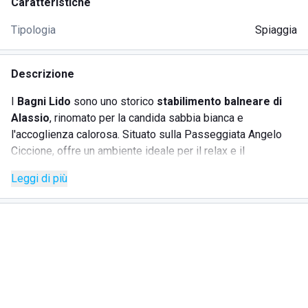
Caratteristiche
Tipologia
Spiaggia
Descrizione
I
Bagni Lido
sono uno storico
stabilimento balneare di
Alassio
, rinomato per la candida sabbia bianca e
l'accoglienza calorosa. Situato sulla Passeggiata Angelo
Ciccione, offre un ambiente ideale per il relax e il
divertimento in riva al mare. Con un servizio di sicurezza
Leggi di più
garantito da personale preparato, i Bagni Lido accolgono
ospiti di ogni età con spazi dedicati ai giochi per bambini e
zone d'ombra riservate agli adulti.
SERVIZI
Noleggio di ombrelloni, lettini e sedie