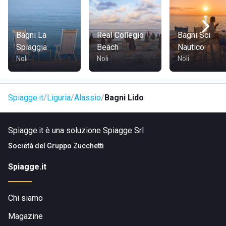
Ciccione
, a breve distanza dal vivace centro di Alassio,
famoso per il "Budello", un pittoresco vicoletto con negozi
affascinanti e boutique. Il lido è facilmente raggiungibile a
Bagni La
Real Collegio
Bagni Sci
piedi grazie alla sua posizione sul lungomare, e dista solo
Spiaggia
Beach
Nautico
800 metri dal "Budello". È anche possibile arrivare in auto,
Noli
Noli
Noli
con parcheggi disponibili nelle vicinanze.
Spiagge.it
Liguria
Alassio
Bagni Lido
Spiagge.it è una soluzione Spiagge Srl
Società del
Gruppo Zucchetti
Spiagge.it
Chi siamo
Magazine