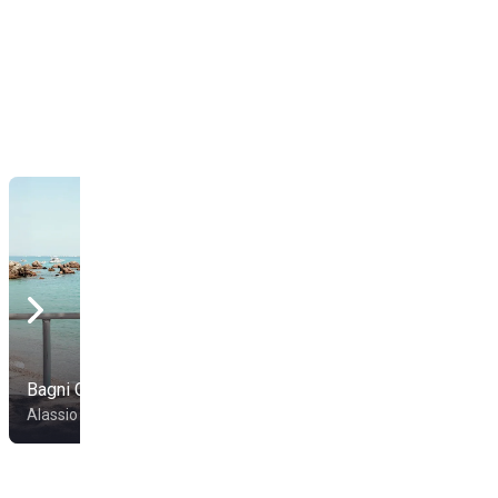
Bagni Cipollini
Bagni Walter
Alassio
Alassio