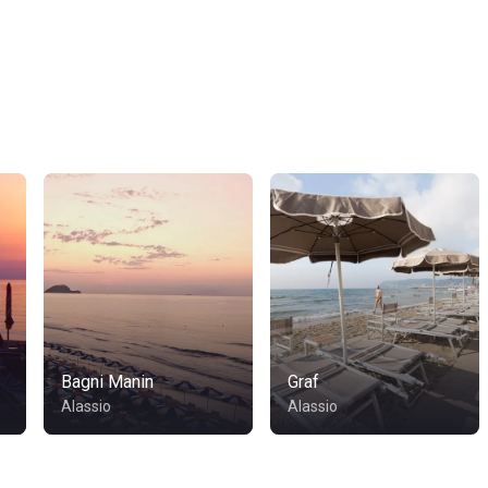
Bagni Manin
Graf
Alassio
Alassio