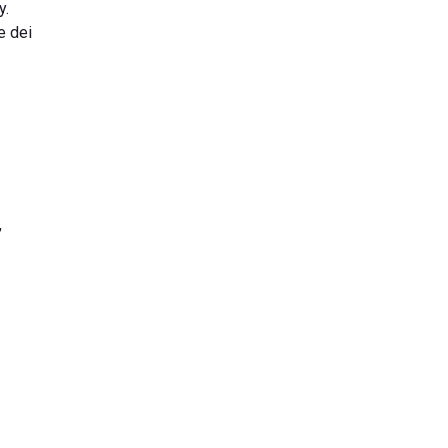
y.
e dei
,