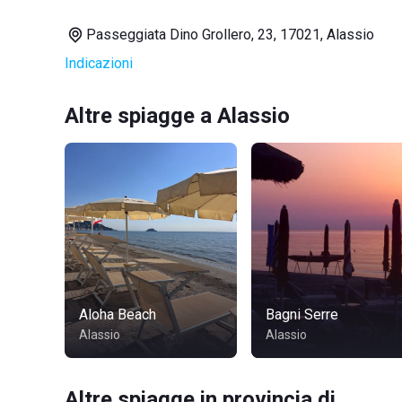
Passeggiata Dino Grollero, 23, 17021, Alassio
Indicazioni
Altre spiagge a Alassio
Aloha Beach
Bagni Serre
Alassio
Alassio
Altre spiagge in provincia di