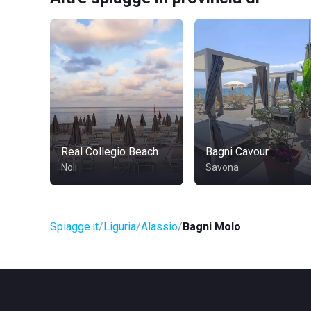
Real Collegio Beach
Bagni Cavour
Noli
Savona
Spiagge.it
Liguria
Alassio
Bagni Molo