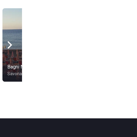
Bagni Nilo
20 Riviera
Savona
Varigotti