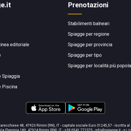
e.it
Prenotazioni
Stabilimenti balneari
Spiagge per regione
linea editoriale
Spiagge per provincia
e
Spiagge per tipo
Spiagge per località più popola
e Spiaggia
e Piscina
arecchiese 48, 47923 Rimini (RN), IT - capitale sociale Euro 31245,57 - Iscritta al
Via Flaminia 180, 47924 Rimini (RN), IT
-
+39 0541 772375
-
info@spiagge.it
- p.i