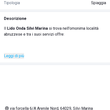
Tipologia
Spiaggia
Descrizione
Il
Lido Onda Silvi Marina
si trova nell'omonima località
abruzzese e tra i suoi servizi offre:
bar;
Leggi di più
ristorante;
noleggio carte;
animazione;
area giochi;
docce calde.
Il divertimento è di casa in questo stabilimento dove tutto
gira intorno alla creazione di ricordi belli e ricchi di risate. A
via forcella 6/A Arenile Nord, 64029, Silvi Marina