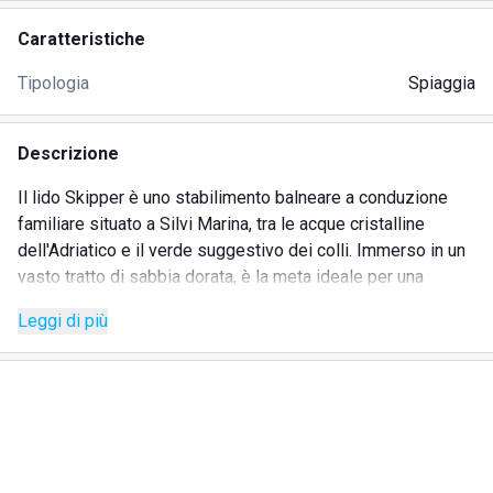
Caratteristiche
Tipologia
Spiaggia
Descrizione
Il lido Skipper è uno stabilimento balneare a conduzione
familiare situato a Silvi Marina, tra le acque cristalline
dell'Adriatico e il verde suggestivo dei colli. Immerso in un
vasto tratto di sabbia dorata, è la meta ideale per una
vacanza all'insegna del relax, a pochi chilometri dalle vette
Leggi di più
del Monte Gorzano.
SERVIZI
Servizio di animazione
Bar