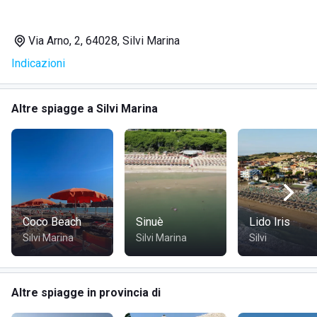
Cabine
Noleggio canoe/pedalò
Via Arno, 2, 64028, Silvi Marina
Campo da bocce
Indicazioni
Casseforti
Docce con acqua calda e fredda
Giochi di società
Altre spiagge a Silvi Marina
Area WiFi
Piscina per i più piccoli
Tavolo da ping-pong
Pallanuoto
Lettini, sedie sdraio, poltrone, ombrelloni
Gite in barca
Coco Beach
Sinuè
Lido Iris
Silvi Marina
Silvi Marina
Silvi
DOVE SI TROVA LIDO SKIPPER
Il lido Skipper si trova in Via Arno 2, nella graziosa località
Altre spiagge in provincia di
di Silvi Marina, in provincia di Teramo. La sua posizione è