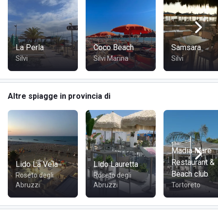
La Perla
Coco Beach
Samsara
Silvi
Silvi Marina
Silvi
Altre spiagge in provincia di
Madia Mare
Restaurant &
Lido La Vela
Lido Lauretta
Beach club
Roseto degli
Roseto degli
Abruzzi
Abruzzi
Tortoreto