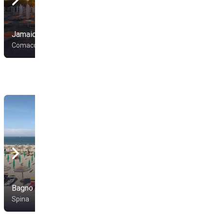
Bagno Trattoria
Jamaica
Bologna
Comacchio
Comacchio
Bagno Le Piramidi
Baia Di Maui 44
Spina
Spina