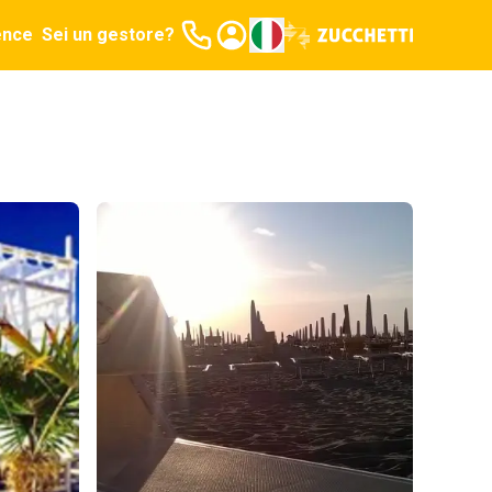
ence
Sei un gestore?