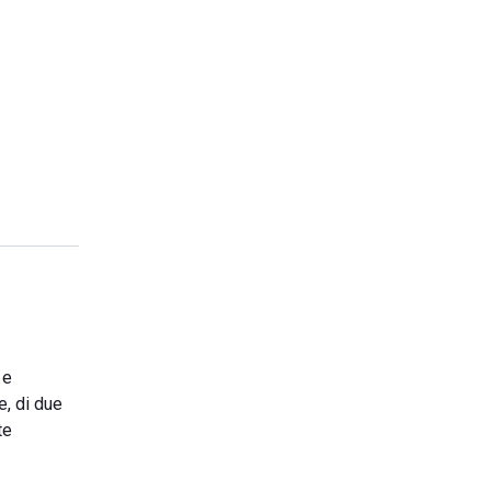
 e
e, di due
te