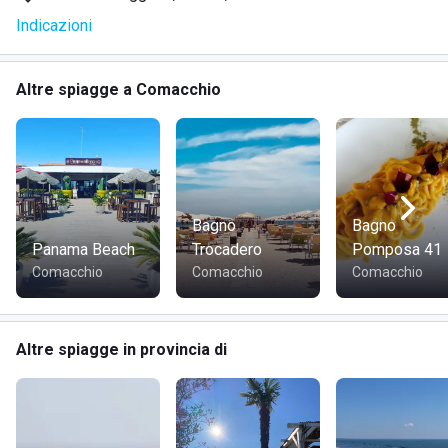
Oltre al ristorante, è presente anche un'area bar dove poter
Indicazioni
gustare bevande dissetanti e tanto altro.
Altre spiagge a Comacchio
Bagno
Bagno
Panama Beach
Trocadero
Pomposa 41
Comacchio
Comacchio
Comacchio
Altre spiagge in provincia di