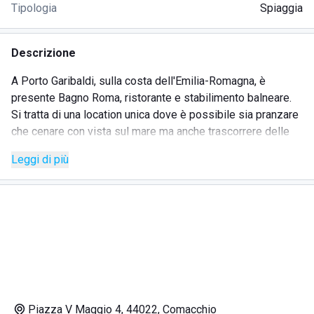
Tipologia
Spiaggia
Descrizione
A Porto Garibaldi, sulla costa dell'Emilia-Romagna, è
presente Bagno Roma, ristorante e stabilimento balneare.
Si tratta di una location unica dove è possibile sia pranzare
che cenare con vista sul mare ma anche trascorrere delle
giornate piacevoli in spiaggia.
Leggi di più
La struttura è stata progettata pensando alle esigenze di
ogni cliente, partendo da quelle dei bambini per arrivare
sino a quelle degli adulti.
Qui, infatti, è stata realizzata un'area giochi attrezzata con
giostre e tanti altri svaghi per i più piccoli; inoltre, vengono
rappresentati spettacoli di animazione per intrattenere e far
divertire tutti.
All'interno della spiaggia è presente un campo da beach
volley riservati ai clienti.
Piazza V Maggio 4, 44022, Comacchio