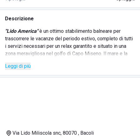
Descrizione
"Lido America"
è un ottimo stabilimento balneare per
trascorrere le vacanze del periodo estivo, completo di tutti
i servizi necessari per un relax garantito e situato in una
zona meravigliosa nel golfo di Capo Miseno. Il mare e la
bellezza naturale, infatti, sono il punto forte che regala alla
Leggi di più
struttura
"Lido America"
una qualità positiva che rende
l'ambiente piacevole e accogliente. L'ospitalità
caratteristica della location si deve anche al suo personale
in servizio, sempre pronto ad accogliere le richieste dei
suoi ospiti.
Il
"Lido America"
garantisce diversi servizi ai suoi clienti,
Via Lido Miliscola snc, 80070 , Bacoli
tra i quali: