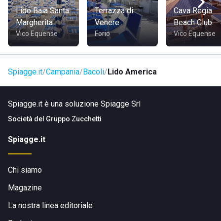
stabilimento sulla spiaggia dista dal centro abitato circa 1,3
Lido Baia Santa
Terrazza di
Cava Regia
km, si può raggiungere in macchina, che si può
Margherita
Venere
Beach Club
comodamente parcheggiare nel parcheggio di fronte al lido,
Vico Equense
Forio
Vico Equense
ma si può arrivare anche a piedi o in bicicletta.
Spiagge.it
Campania
Bacoli
Lido America
Spiagge.it è una soluzione Spiagge Srl
Società del
Gruppo Zucchetti
Spiagge.it
Chi siamo
Magazine
La nostra linea editoriale