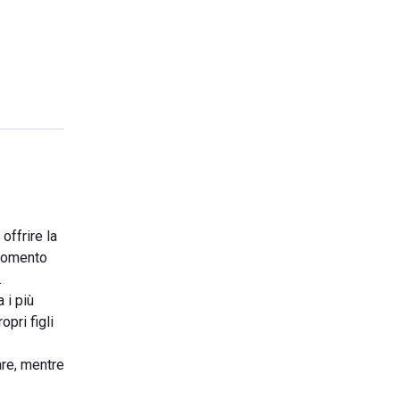
offrire la
 momento
.
 i più
opri figli
are, mentre