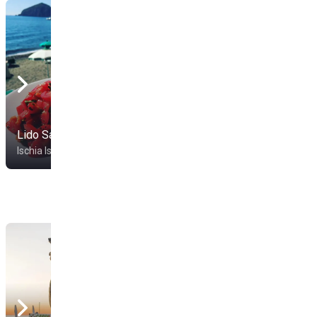
Lido Sammy
Da Massimo
Ischia Isola
Ischia Isola