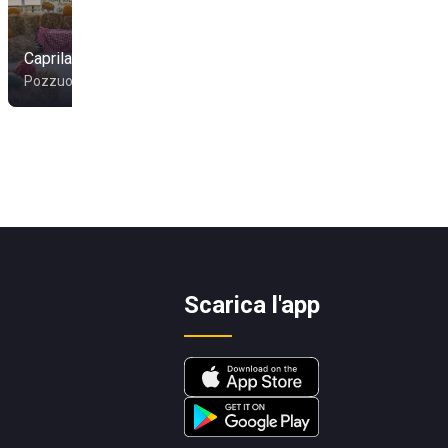
Capriland
Tibidabo
Pozzuoli
Monte di Procida
Scarica l'app