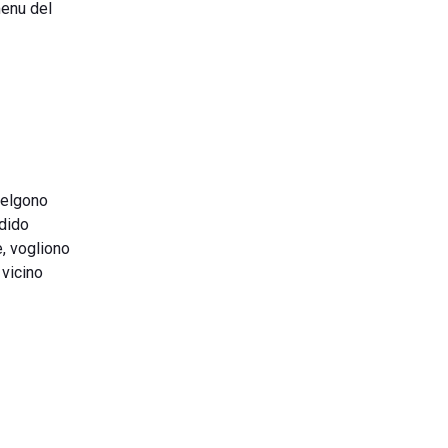
menu del
scelgono
ndido
e, vogliono
 vicino