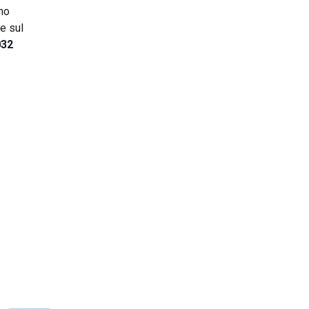
nno
e sul
032