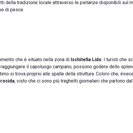
atti della tradizione locale attraverso le pietanze disponibili sul 
se di pesce.
omento che è situato nella zona di
Ischitella Lido
. I turisti che 
te raggiungere il capoluogo campano, possono godere dello sple
ltimo si trova proprio alle spalle della struttura. Coloro che, invec
rocida
, visto che ci sono più traghetti giornalieri che partono dal