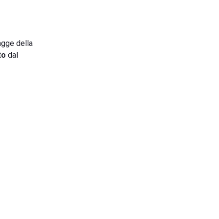
iagge della
to
dal