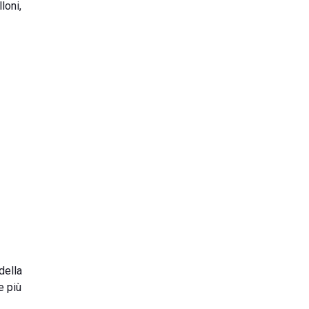
loni,
della
e più