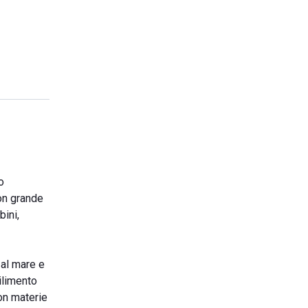
o
on grande
bini,
 al mare e
bilimento
con materie