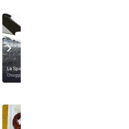
La Spiaia Beach
Area 71 Beach
Chioggia
Chioggia