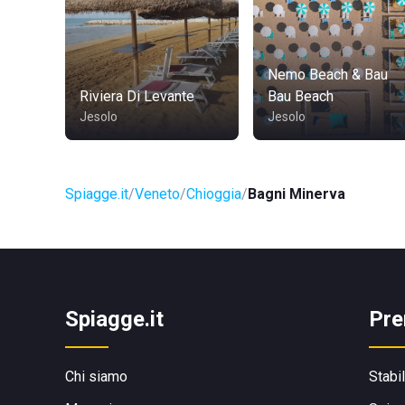
Nemo Beach & Bau
Riviera Di Levante
Bau Beach
Jesolo
Jesolo
Spiagge.it
Veneto
Chioggia
Bagni Minerva
Spiagge.it
Pre
Chi siamo
Stabi