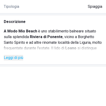
Tipologia
Spiaggia
Descrizione
A Modo Mio Beach
è uno stabilimento balneare situato
sulla splendida
Riviera di Ponente
, vicino a Borghetto
Santo Spirito e ad altre rinomate località della Liguria, molto
frequentate durante l'estate. Il lido di
Loano
si distingue
per il suo
ristorante di pesce
, che offre specialità ittiche
Leggi di più
fresche e di stagione, preparate seguendo la tradizione
gastronomica mediterranea. La terrazza, con vista sul mare
e sugli ombrelloni, è ideale per rilassarsi mentre si gusta
un pranzo. Lo stabilimento include anche un'area giochi per
bambini, completa di scivoli e altalene, e accoglie con
favore gli
animali domestici
. Tra i servizi offerti, figurano:
SERVIZI