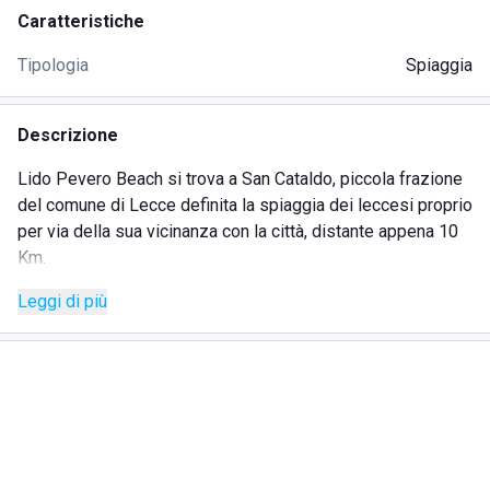
Caratteristiche
Tipologia
Spiaggia
Descrizione
Lido Pevero Beach si trova a San Cataldo, piccola frazione
del comune di Lecce definita la spiaggia dei leccesi proprio
per via della sua vicinanza con la città, distante appena 10
Km.
Questo lido sorge in un punto particolarmente suggestivo
Leggi di più
di questa località, ovvero in corrispondenza di una curva
che "apre" il mare in un modo davvero unico nel suo genere.
Lido Pevero Beach è uno stabilimento riservato ed
elegante che offre, oltre ai canonici ombrelloni con sdraio,
un bar con ristorazione, connessione Wi-Fi, calcio balilla ed
altri giochi.
Questo stabilimento è ben attrezzato per accogliere clienti