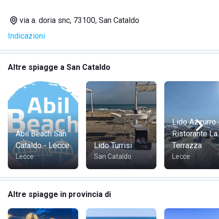
diversamente abili, inoltre i clienti che hanno degli animali
domestici possono portarli con loro senza alcun problema.
via a. doria snc, 73100, San Cataldo
Indicazioni
Altre spiagge a San Cataldo
Lido Azzurro 
Abil Beach San
Ristorante La
Cataldo - Lecce
Lido Turrisi
Terrazza
Lecce
San Cataldo
Lecce
Altre spiagge in provincia di