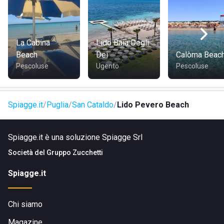
La Cabina
Lido Baia Degli
Beach
Dei
Calòma Beac
Pescoluse
Ugento
Pescoluse
Spiagge.it
Puglia
San Cataldo
Lido Pevero Beach
Spiagge.it è una soluzione Spiagge Srl
Società del
Gruppo Zucchetti
Spiagge.it
Chi siamo
Magazine