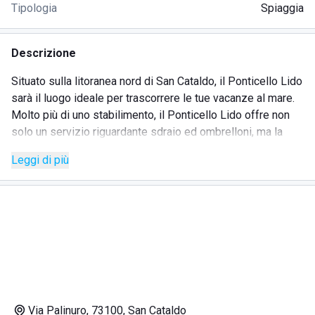
Tipologia
Spiaggia
Descrizione
Situato sulla litoranea nord di San Cataldo, il Ponticello Lido
sarà il luogo ideale per trascorrere le tue vacanze al mare.
Molto più di uno stabilimento, il Ponticello Lido offre non
solo un servizio riguardante sdraio ed ombrelloni, ma la
presenza di un ristorante, di un bar, di un parco giochi per
Leggi di più
bambini, campo da beach tennis e la realizzazione di eventi
musicali.
Ponticello lido ha pensato proprio a tutto: il necessario per
trascorrere le vostre giornate indimenticabili al mare, sarà
racchiuso in questo magico luogo.
Non dovrete preoccuparvi di nulla, lo staff del Ponticello
Lido sarà pronta a soddisfare le vostre esigenze.
Che dire della fantastica vista mare che offre il ristorante
dove potrete pranzare ad un passo dalla sabbia e dove
Via Palinuro, 73100, San Cataldo