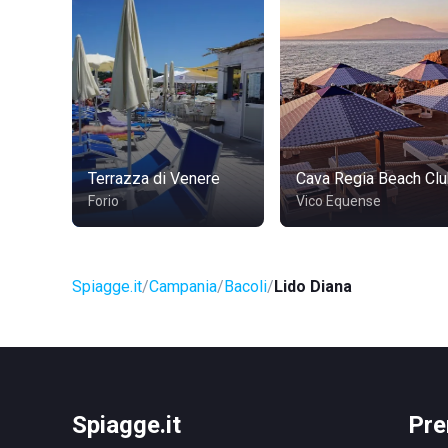
Terrazza di Venere
Cava Regia Beach Cl
Forio
Vico Equense
Spiagge.it
Campania
Bacoli
Lido Diana
Spiagge.it
Pre