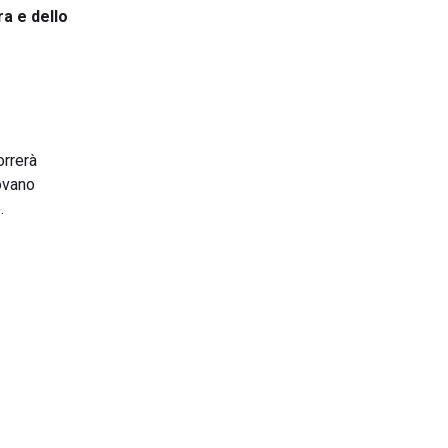
ra e dello
orrerà
ovano
.