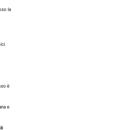
so la
ici.
caso è
ana e
li