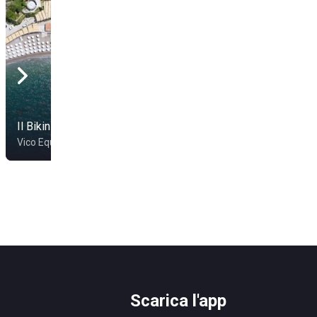
Il Bikini
Lido Marinella
Vico Equense
Meta
Scarica l'app