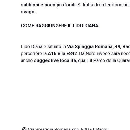
sabbiosi e poco profondi
. Si tratta di un territorio
svago.
COME RAGGIUNGERE IL LIDO DIANA
Lido Diana è situato in
Via Spiaggia Romana, 49, Bac
percorrere la
A16 e la E842
. Da Nord invece sarà nec
anche
suggestive località
, quali: il Parco della Quar
Via Spiaggia Romana snc, 80070, Bacoli