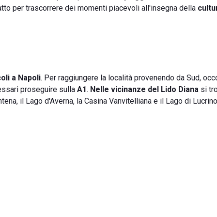
 adatto per trascorrere dei momenti piacevoli all'insegna della
cultu
oli a Napoli
. Per raggiungere la località provenendo da Sud, occ
essari proseguire sulla
A1
.
Nelle vicinanze del Lido Diana
si tr
antena, il Lago d'Averna, la Casina Vanvitelliana e il Lago di Lucrino