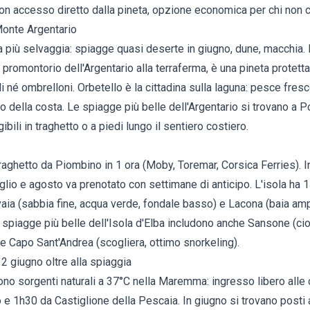
on accesso diretto dalla pineta, opzione economica per chi non c
Monte Argentario
iù selvaggia: spiagge quasi deserte in giugno, dune, macchia. L
l promontorio dell'Argentario alla terraferma, è una pineta protett
li né ombrelloni.
Orbetello
è la cittadina sulla laguna: pesce fresco
to della costa. Le
spiagge più belle dell'Argentario
si trovano a P
bili in traghetto o a piedi lungo il sentiero costiero.
traghetto da Piombino in 1 ora (Moby, Toremar, Corsica Ferries). In
uglio e agosto va prenotato con settimane di anticipo. L'isola ha
aia (sabbia fine, acqua verde, fondale basso) e Lacona (baia amp
e
spiagge più belle dell'Isola d'Elba
includono anche Sansone (ciot
e Capo Sant'Andrea (scogliera, ottimo snorkeling).
 2 giugno oltre alla spiaggia
no sorgenti naturali a 37°C nella Maremma: ingresso libero alle 
 e 1h30 da Castiglione della Pescaia. In giugno si trovano posti 