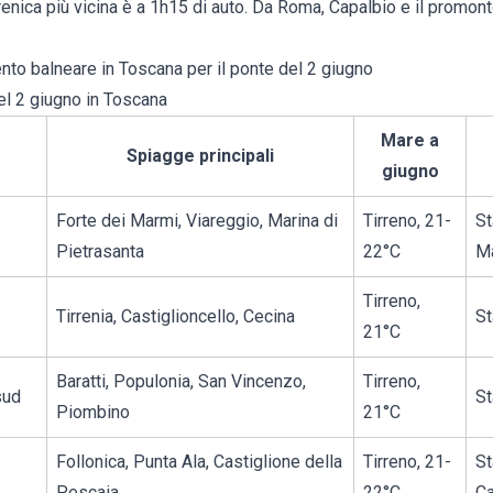
rrenica più vicina è a 1h15 di auto. Da Roma, Capalbio e il promont
ento balneare in Toscana
per il ponte del 2 giugno
el 2 giugno in Toscana
Mare a
Spiagge principali
giugno
Forte dei Marmi, Viareggio, Marina di
Tirreno, 21-
St
Pietrasanta
22°C
M
Tirreno,
Tirrenia, Castiglioncello, Cecina
St
21°C
Baratti, Populonia, San Vincenzo,
Tirreno,
sud
St
Piombino
21°C
Follonica, Punta Ala, Castiglione della
Tirreno, 21-
St
Pescaia
22°C
Ca