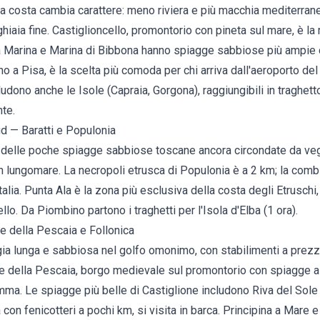
la costa cambia carattere: meno riviera e più macchia mediterrane
ghiaia fine. Castiglioncello, promontorio con pineta sul mare, è l
na Marina e Marina di Bibbona hanno spiagge sabbiose più ampie 
ino a Pisa, è la scelta più comoda per chi arriva dall'aeroporto d
ludono anche le Isole (Capraia, Gorgona), raggiungibili in traghett
nte.
ud — Baratti e Populonia
una delle poche spiagge sabbiose toscane ancora circondate da ve
n lungomare. La necropoli etrusca di Populonia è a 2 km; la comb
talia.
Punta Ala
è la zona più esclusiva della costa degli Etruschi, 
vello. Da Piombino partono i traghetti per l'Isola d'Elba (1 ora).
 della Pescaia e Follonica
ia lunga e sabbiosa nel golfo omonimo, con stabilimenti a prezzi
e della Pescaia
, borgo medievale sul promontorio con spiagge a 
emma. Le
spiagge più belle di Castiglione
includono Riva del Sole
con fenicotteri a pochi km, si visita in barca.
Principina a Mare
e 