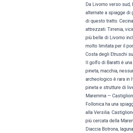
Da Livorno verso sud, 
alternate a spiagge di 
di questo tratto. Ceci
attrezzati.
Tirrenia
, vic
più belle di Livorno
inc
molto limitata per il po
Costa degli Etruschi s
Il golfo di Baratti è 
pineta, macchia, nessu
archeologico è rara in I
pineta e strutture di li
Maremma — Castiglione
Follonica
ha una spiagg
alla Versilia.
Castiglion
più cercata della Mar
Diaccia Botrona, laguna 