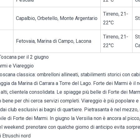
Tirreno, 21-
Capalbio, Orbetello, Monte Argentario
St
22°C
Tirreno, 21-
St
Fetovaia, Marina di Campo, Lacona
22°C
C
Toscana per il 2 giugno
armi e Viareggio
 toscana classica: ombrelloni allineati, stabilimenti storici con c
iaggia da Marina di Carrara a Torre del Lago.
Forte dei Marmi
è il 
alti, clientela consolidata. Le
spiagge più belle di Forte dei Mar
o bene per chi cerca servizi completi.
Viareggio
è più popolare e
dai club esclusivi ai bagni di quartiere.
Pietrasanta
è nel mezzo, m
ile di Forte dei Marmi. In giugno la Versilia non è ancora al picco,
el weekend: prenotare con qualche giorno di anticipo evita sorpr
i Etruschi nord