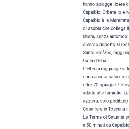
hanno spiagge libere c
Capalbio, Orbetello e 
Capalbio
è la Maremma p
di sabbia che collega i
libera, senza automobi
diverso rispetto al res
Santo Stefano, raggiungi
Isola d'Elba
L'Elba si raggiunge in 
sono ancora saturi; a l
oltre 70 spiagge: Fetov
adatte alle famiglie. L
azzurra, solo pedibus) 
Cosa fare in Toscana il
Le Terme di Saturnia so
a 50 minuti da Capalbio