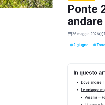
Ponte 
andare 
26 maggio 2026
2 giugno
Tos
In questo ar
Dove andare il
Le spiagge mig
Versilia — F
Livorno e la