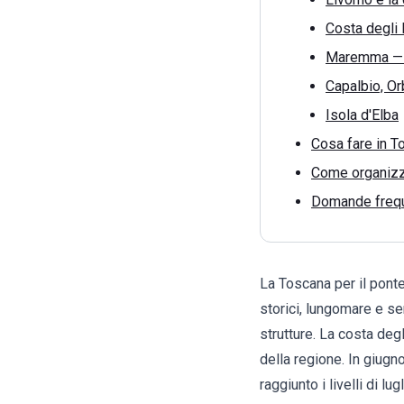
Costa degli 
Maremma — C
Capalbio, Or
Isola d'Elba
Cosa fare in To
Come organizza
Domande freque
La Toscana per il ponte
storici, lungomare e ser
strutture. La costa deg
della regione. In giugno
raggiunto i livelli di lugl