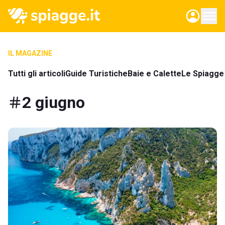
IL MAGAZINE
Tutti gli articoli
Guide Turistiche
Baie e Calette
Le Spiagge 
2 giugno