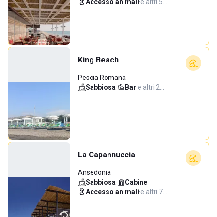
Accesso animali
·
e altri 5…
King Beach
Pescia Romana
Sabbiosa
·
Bar
·
e altri 2…
La Capannuccia
Ansedonia
Sabbiosa
·
Cabine
·
Accesso animali
·
e altri 7…