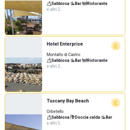
Sabbiosa
·
Bar
·
Ristorante
·
e altri 2…
Hotel Enterprise
Montalto di Castro
Sabbiosa
·
Bar
·
Ristorante
·
e altri 2…
Tuscany Bay Beach
Orbetello
Sabbiosa
·
Doccia calda
·
Bar
·
e altri 5…