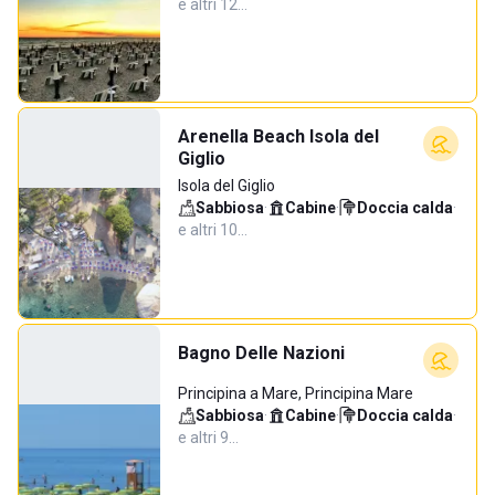
e altri 12…
Arenella Beach Isola del
Giglio
Isola del Giglio
Sabbiosa
·
Cabine
·
Doccia calda
·
e altri 10…
Bagno Delle Nazioni
Principina a Mare, Principina Mare
Sabbiosa
·
Cabine
·
Doccia calda
·
e altri 9…