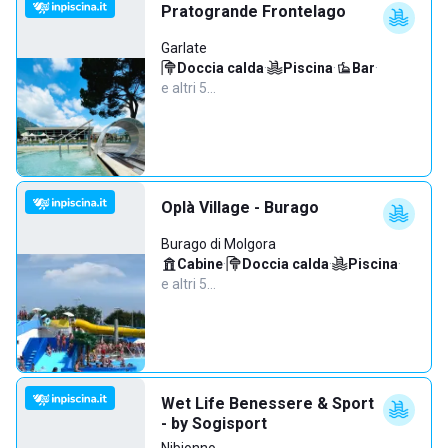
Pratogrande Frontelago
Garlate
Doccia calda
·
Piscina
·
Bar
·
e altri 5…
Oplà Village - Burago
Burago di Molgora
Cabine
·
Doccia calda
·
Piscina
·
e altri 5…
Wet Life Benessere & Sport
- by Sogisport