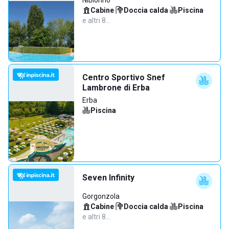
Nibionno
Cabine
·
Doccia calda
·
Piscina
·
e altri 8…
Centro Sportivo Snef
Lambrone di Erba
Erba
Piscina
Seven Infinity
Gorgonzola
Cabine
·
Doccia calda
·
Piscina
·
e altri 8…