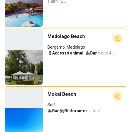
e altri 12…
Medolago Beach
Bergamo, Medolago
Accesso animali
·
Bar
·
e altri 4…
Mokai Beach
Salò
Bar
·
Ristorante
·
e altri 7…