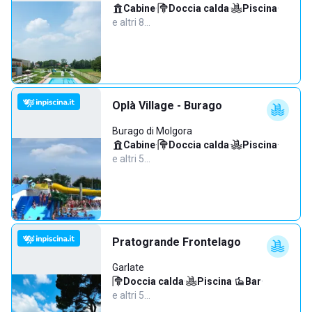
Cabine
·
Doccia calda
·
Piscina
·
e altri 8…
Oplà Village - Burago
Burago di Molgora
Cabine
·
Doccia calda
·
Piscina
·
e altri 5…
Pratogrande Frontelago
Garlate
Doccia calda
·
Piscina
·
Bar
·
e altri 5…