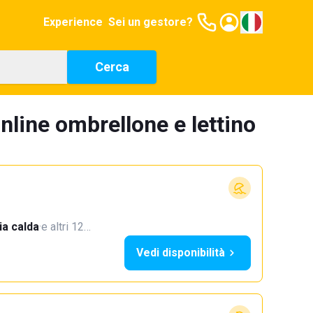
Experience
Sei un gestore?
Cerca
nline ombrellone e lettino
a calda
·
e altri 12…
Vedi disponibilità