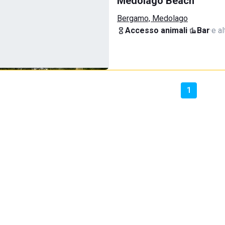
Medolago Beach
Bergamo, Medolago
Accesso animali
·
Bar
·
e al
1