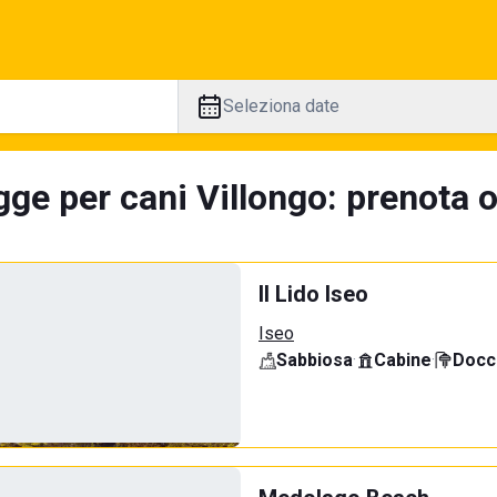
Seleziona date
ge per cani Villongo: prenota o
Il Lido Iseo
Iseo
Sabbiosa
·
Cabine
·
Docci