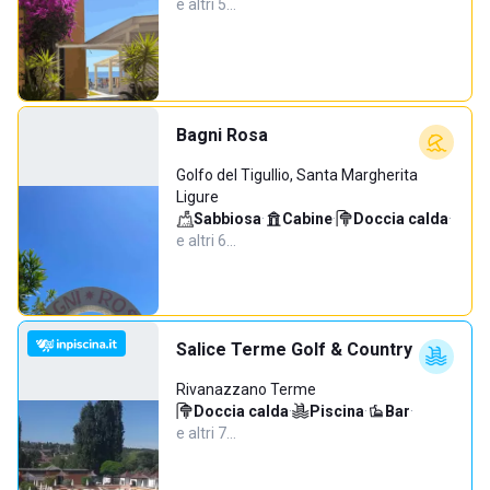
e altri 5…
Bagni Rosa
Golfo del Tigullio, Santa Margherita
Ligure
Sabbiosa
·
Cabine
·
Doccia calda
·
e altri 6…
Salice Terme Golf & Country
Rivanazzano Terme
Doccia calda
·
Piscina
·
Bar
·
e altri 7…