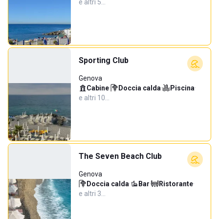
e altri 5…
Sporting Club
Genova
Cabine
·
Doccia calda
·
Piscina
·
e altri 10…
The Seven Beach Club
Genova
Doccia calda
·
Bar
·
Ristorante
·
e altri 3…