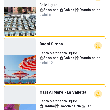
Celle Ligure
Sabbiosa
·
Cabine
·
Doccia calda
·
e altri 6…
Bagni Sirena
Santa Margherita Ligure
Sabbiosa
·
Cabine
·
Doccia calda
·
e altri 12…
Oasi Al Mare - La Valletta
Santa Margherita Ligure
Cabine
·
Doccia calda
·
Bar
·