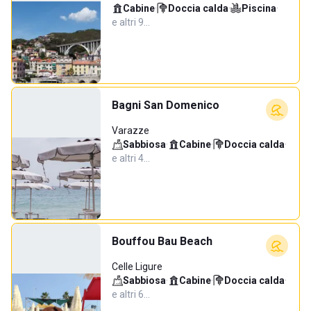
Cabine
·
Doccia calda
·
Piscina
·
e altri 9…
Bagni San Domenico
Varazze
Sabbiosa
·
Cabine
·
Doccia calda
·
e altri 4…
Bouffou Bau Beach
Celle Ligure
Sabbiosa
·
Cabine
·
Doccia calda
·
e altri 6…