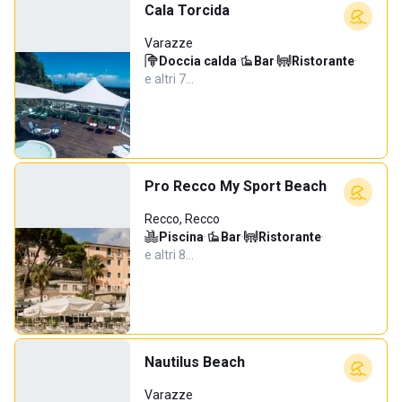
Cala Torcida
Varazze
Doccia calda
·
Bar
·
Ristorante
·
e altri 7…
Pro Recco My Sport Beach
Recco, Recco
Piscina
·
Bar
·
Ristorante
·
e altri 8…
Nautilus Beach
Varazze