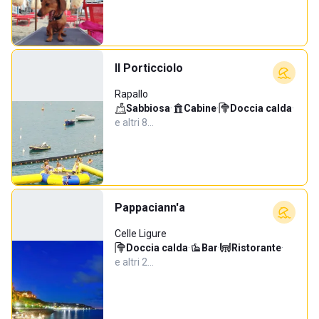
Il Porticciolo
Rapallo
Sabbiosa
·
Cabine
·
Doccia calda
·
e altri 8…
Pappaciann'a
Celle Ligure
Doccia calda
·
Bar
·
Ristorante
·
e altri 2…