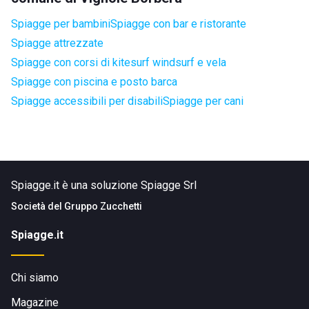
Spiagge per bambini
Spiagge con bar e ristorante
Spiagge attrezzate
Spiagge con corsi di kitesurf windsurf e vela
Spiagge con piscina e posto barca
Spiagge accessibili per disabili
Spiagge per cani
Spiagge.it è una soluzione Spiagge Srl
Società del
Gruppo Zucchetti
Spiagge.it
Chi siamo
Magazine