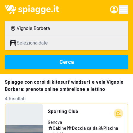
Vignole Borbera
Seleziona date
Cerca
Spiagge con corsi di kitesurf windsurf e vela Vignole
Borbera: prenota online ombrellone e lettino
4 Risultati
Sporting Club
Genova
Cabine
·
Doccia calda
·
Piscina
·