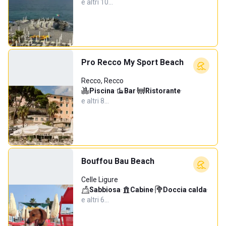
e altri 10…
Pro Recco My Sport Beach
Recco, Recco
Piscina
·
Bar
·
Ristorante
·
e altri 8…
Bouffou Bau Beach
Celle Ligure
Sabbiosa
·
Cabine
·
Doccia calda
·
e altri 6…