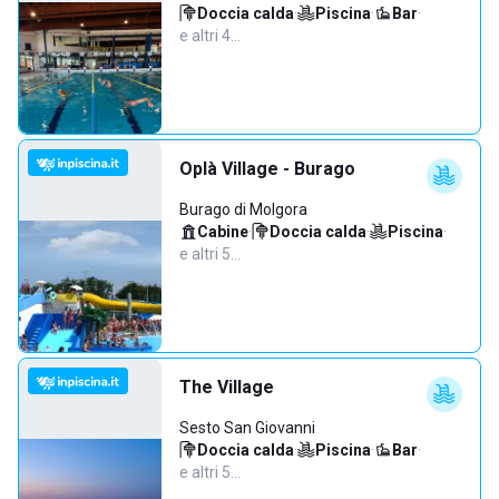
Doccia calda
·
Piscina
·
Bar
·
e altri 4…
Oplà Village - Burago
Burago di Molgora
Cabine
·
Doccia calda
·
Piscina
·
e altri 5…
The Village
Sesto San Giovanni
Doccia calda
·
Piscina
·
Bar
·
e altri 5…