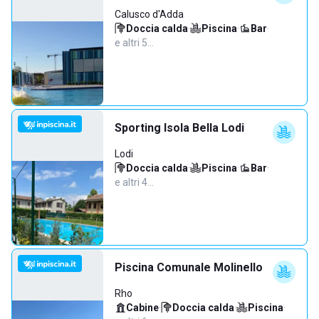
Calusco d'Adda
Doccia calda
·
Piscina
·
Bar
·
e altri 5…
Sporting Isola Bella Lodi
Lodi
Doccia calda
·
Piscina
·
Bar
·
e altri 4…
Piscina Comunale Molinello
Rho
Cabine
·
Doccia calda
·
Piscina
·