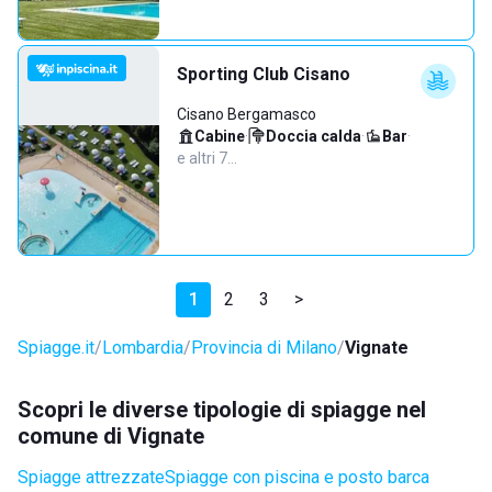
Sporting Club Cisano
Cisano Bergamasco
Cabine
·
Doccia calda
·
Bar
·
e altri 7…
1
2
3
>
Spiagge.it
Lombardia
Provincia di Milano
Vignate
Scopri le diverse tipologie di spiagge nel
comune di Vignate
Spiagge attrezzate
Spiagge con piscina e posto barca