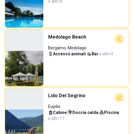
e altri 8…
Medolago Beach
Bergamo, Medolago
Accesso animali
·
Bar
·
e altri 4…
Lido Del Segrino
Eupilio
Cabine
·
Doccia calda
·
Piscina
·
e altri 11…