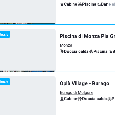
Cabine
·
Piscina
·
Bar
·
e al
Piscina di Monza Pia G
Monza
Doccia calda
·
Piscina
·
B
Oplà Village - Burago
Burago di Molgora
Cabine
·
Doccia calda
·
P