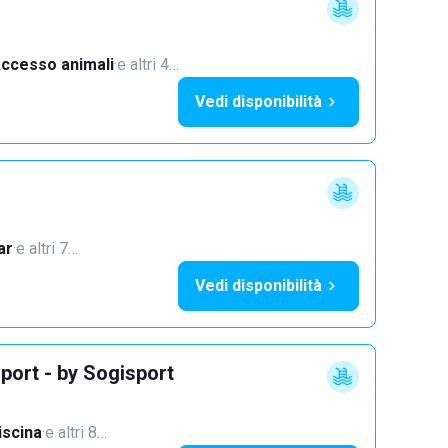
ccesso animali
·
e altri 4…
Vedi disponibilità
ar
·
e altri 7…
Vedi disponibilità
port - by Sogisport
iscina
·
e altri 8…