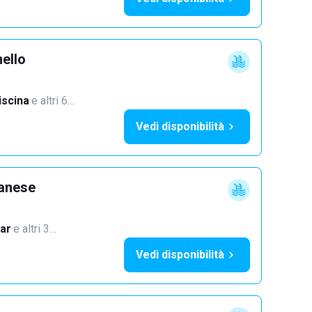
ello
iscina
·
e altri 6…
Vedi disponibilità
lanese
ar
·
e altri 3…
Vedi disponibilità