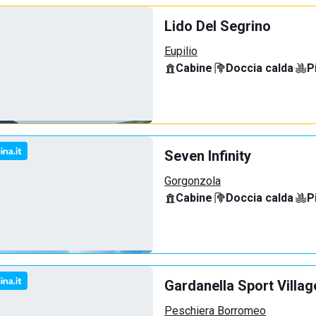
Lido Del Segrino
Eupilio
Cabine
·
Doccia calda
·
P
Seven Infinity
Gorgonzola
Cabine
·
Doccia calda
·
P
Gardanella Sport Villag
Peschiera Borromeo