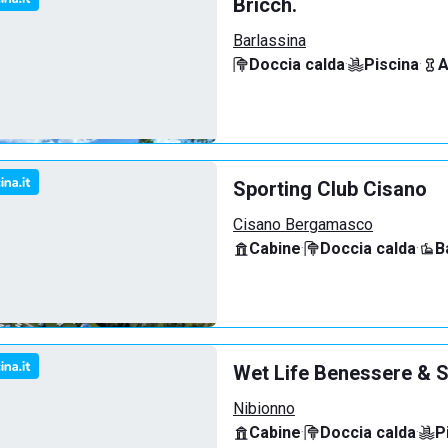
Bricch.
Barlassina
Doccia calda
·
Piscina
·
A
Sporting Club Cisano
Cisano Bergamasco
Cabine
·
Doccia calda
·
B
Wet Life Benessere & S
Nibionno
Cabine
·
Doccia calda
·
P