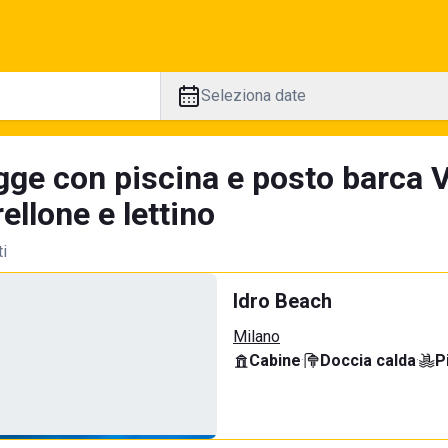
Seleziona date
gge con piscina e posto barca V
llone e lettino
ti
Idro Beach
Milano
Cabine
·
Doccia calda
·
P