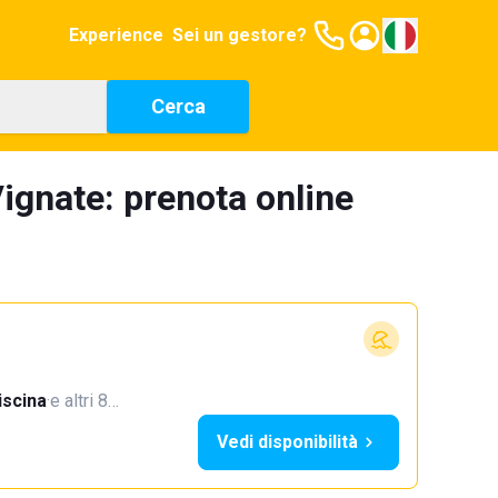
Experience
Sei un gestore?
Cerca
ignate: prenota online
iscina
·
e altri 8…
Vedi disponibilità