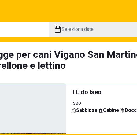
Seleziona date
gge per cani Vigano San Martin
llone e lettino
Il Lido Iseo
Iseo
Sabbiosa
·
Cabine
·
Docci