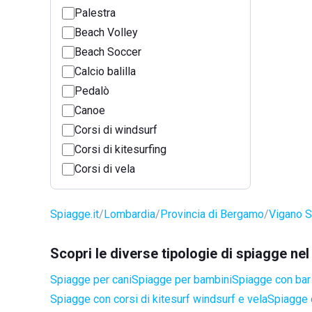
Palestra
Beach Volley
Beach Soccer
Calcio balilla
Pedalò
Canoe
Corsi di windsurf
Corsi di kitesurfing
Corsi di vela
Spiagge.it
Lombardia
Provincia di Bergamo
Vigano S
Scopri le diverse tipologie di spiagge n
Spiagge per cani
Spiagge per bambini
Spiagge con bar 
Spiagge con corsi di kitesurf windsurf e vela
Spiagge 