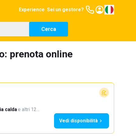
Experience
Sei un gestore?
Cerca
o: prenota online
a calda
·
e altri 12…
Vedi disponibilità