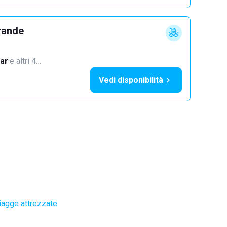
rande
ar
·
e altri 4…
Vedi disponibilità
iagge attrezzate