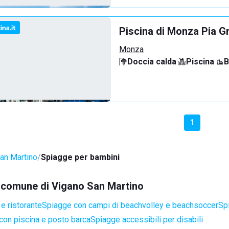
Piscina di Monza Pia G
Monza
Doccia calda
·
Piscina
·
B
1
an Martino
Spiagge per bambini
el comune di Vigano San Martino
e ristorante
Spiagge con campi di beachvolley e beachsoccer
Sp
con piscina e posto barca
Spiagge accessibili per disabili