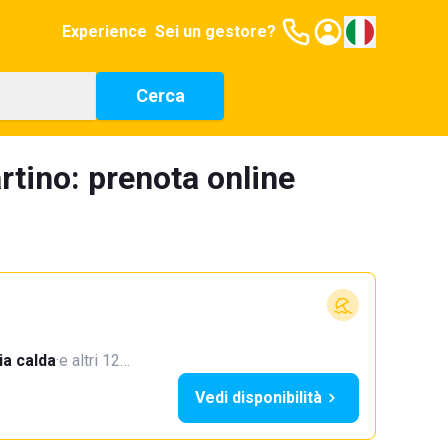
Experience
Sei un gestore?
Cerca
tino: prenota online
a calda
·
e altri 12…
Vedi disponibilità