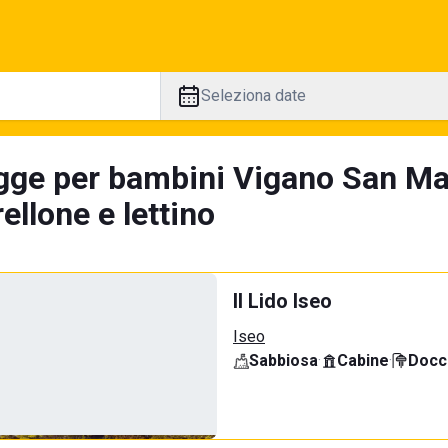
Seleziona date
gge per bambini Vigano San Mar
llone e lettino
Il Lido Iseo
Iseo
Sabbiosa
·
Cabine
·
Docci