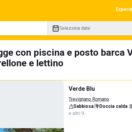
Experi
Seleziona date
gge con piscina e posto barca Ve
llone e lettino
Verde Blu
Trevignano Romano
Sabbiosa
·
Doccia calda
·
e altri 9…