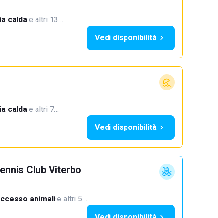
a calda
·
e altri 13…
Vedi disponibilità
a calda
·
e altri 7…
Vedi disponibilità
ennis Club Viterbo
ccesso animali
·
e altri 5…
Vedi disponibilità