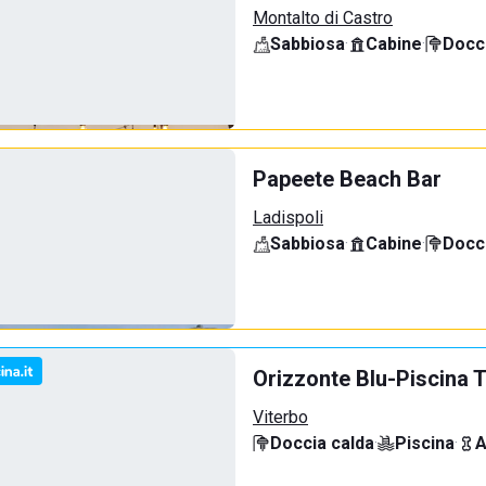
Montalto di Castro
Sabbiosa
·
Cabine
·
Docci
Papeete Beach Bar
Ladispoli
Sabbiosa
·
Cabine
·
Docci
Orizzonte Blu-Piscina T
Viterbo
Doccia calda
·
Piscina
·
A