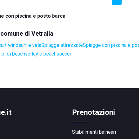
e con piscina e posto barca
l comune di Vetralla
surf windsurf e vela
Spiagge attrezzate
Spiagge con piscina e po
pi di beachvolley e beachsoccer
e.it
Prenotazioni
Stabilimenti balneari