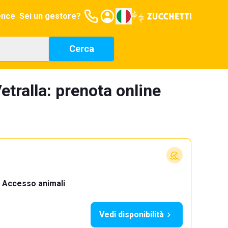
ence
Sei un gestore?
Cerca
tralla: prenota online
Accesso animali
·
Vedi disponibilità