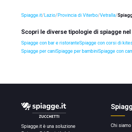
Spiagge.it
Lazio
Provincia di Viterbo
Vetralla
Spiagg
Scopri le diverse tipologie di spiagge ne
Spiagge con bar e ristorante
Spiagge con corsi di kite
Spiagge per cani
Spiagge per bambini
Spiagge con cam
Spiagg
Chi siamo
Spiagge.it è una soluzione