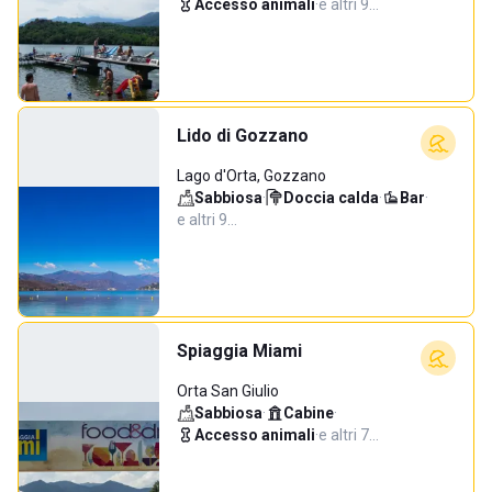
Accesso animali
·
e altri 9…
Lido di Gozzano
Lago d'Orta, Gozzano
Sabbiosa
·
Doccia calda
·
Bar
·
e altri 9…
Spiaggia Miami
Orta San Giulio
Sabbiosa
·
Cabine
·
Accesso animali
·
e altri 7…