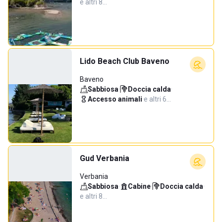
e altri 8…
Lido Beach Club Baveno
Baveno
Sabbiosa
·
Doccia calda
·
Accesso animali
·
e altri 6…
Gud Verbania
Verbania
Sabbiosa
·
Cabine
·
Doccia calda
·
e altri 8…