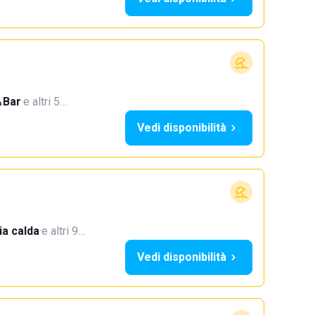
Bar
·
e altri 5…
Vedi disponibilità
a calda
·
e altri 9…
Vedi disponibilità