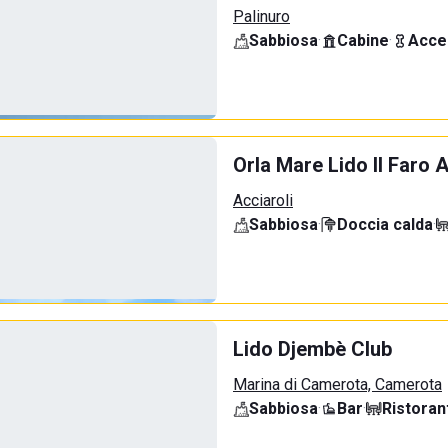
Palinuro
Sabbiosa
·
Cabine
·
Acce
Orla Mare Lido Il Faro A
Acciaroli
Sabbiosa
·
Doccia calda
·
Lido Djembè Club
Marina di Camerota, Camerota
Sabbiosa
·
Bar
·
Ristoran