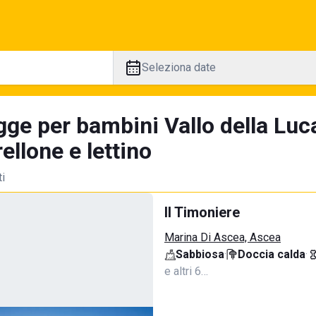
Seleziona date
gge per bambini Vallo della Luc
llone e lettino
ti
Il Timoniere
Marina Di Ascea, Ascea
Sabbiosa
·
Doccia calda
·
e altri 6…