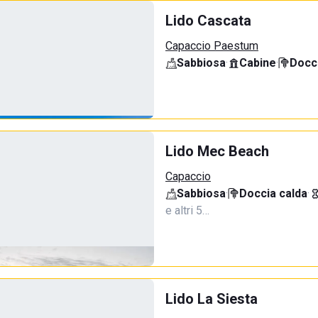
Lido Cascata
Capaccio Paestum
Sabbiosa
·
Cabine
·
Docci
Lido Mec Beach
Capaccio
Sabbiosa
·
Doccia calda
·
e altri 5…
Lido La Siesta