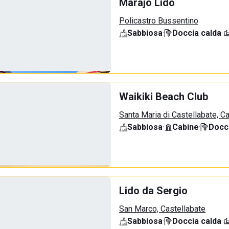
Marajò Lido
Policastro Bussentino
Sabbiosa
·
Doccia calda
·
Waikiki Beach Club
Santa Maria di Castellabate, C
Sabbiosa
·
Cabine
·
Docci
Lido da Sergio
San Marco, Castellabate
Sabbiosa
·
Doccia calda
·