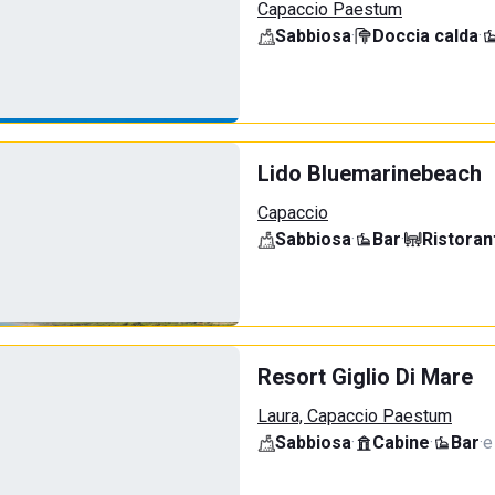
Capaccio Paestum
Sabbiosa
·
Doccia calda
·
Lido Bluemarinebeach
Capaccio
Sabbiosa
·
Bar
·
Ristoran
Resort Giglio Di Mare
Laura, Capaccio Paestum
Sabbiosa
·
Cabine
·
Bar
·
e