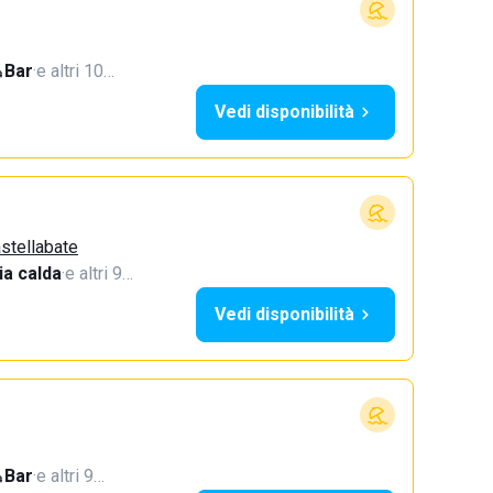
Bar
·
e altri 10…
Vedi disponibilità
astellabate
a calda
·
e altri 9…
Vedi disponibilità
Bar
·
e altri 9…