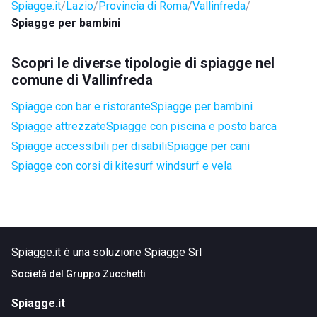
Spiagge.it
Lazio
Provincia di Roma
Vallinfreda
Spiagge per bambini
Scopri le diverse tipologie di spiagge nel
comune di Vallinfreda
Spiagge con bar e ristorante
Spiagge per bambini
Spiagge attrezzate
Spiagge con piscina e posto barca
Spiagge accessibili per disabili
Spiagge per cani
Spiagge con corsi di kitesurf windsurf e vela
Spiagge.it è una soluzione Spiagge Srl
Società del
Gruppo Zucchetti
Spiagge.it