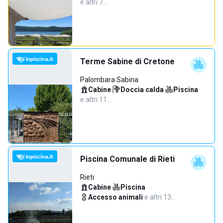
e altri 7…
Terme Sabine di Cretone
Palombara Sabina
Cabine
·
Doccia calda
·
Piscina
·
e altri 11…
Piscina Comunale di Rieti
Rieti
Cabine
·
Piscina
·
Accesso animali
·
e altri 13…